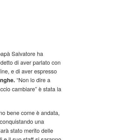
papà Salvatore ha
 detto di aver parlato con
fine, e di aver espresso
“Non lo dire a
unghe.
ccio cambiare” è stata la
amo bene come è andata,
conquistando una
arà stato merito delle
 e il suo staff si saranno