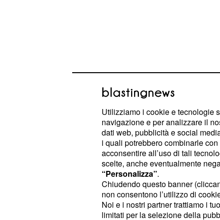
Utilizziamo i cookie e tecnologie s
navigazione e per analizzare il no
La pedivella è l’elemento che colle
dati web, pubblicità e social media,
centrale, e la sua lunghezza influisc
i quali potrebbero combinarle con a
acconsentire all’uso di tali tecnol
capacità di variare il ritmo e la resi
scelte, anche eventualmente negand
corta dovrebbe favorire lo scatto, qu
“Personalizza”
.
resistenza, anche se su queste cons
Chiudendo questo banner (clicca
non consentono l’utilizzo di cookie 
gioco molte variabili. Durante l’inve
Noi e i nostri partner trattiamo i t
a pedalare con
le pedivelle più lu
limitati per la selezione della pubb