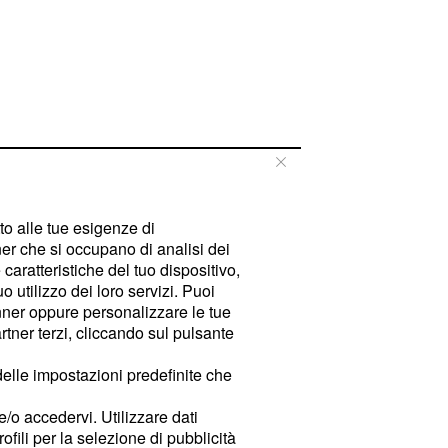
tto alle tue esigenze di
er che si occupano di analisi dei
caratteristiche del tuo dispositivo,
 utilizzo dei loro servizi. Puoi
ner oppure personalizzare le tue
tner terzi, cliccando sul pulsante
delle impostazioni predefinite che
e/o accedervi. Utilizzare dati
rofili per la selezione di pubblicità