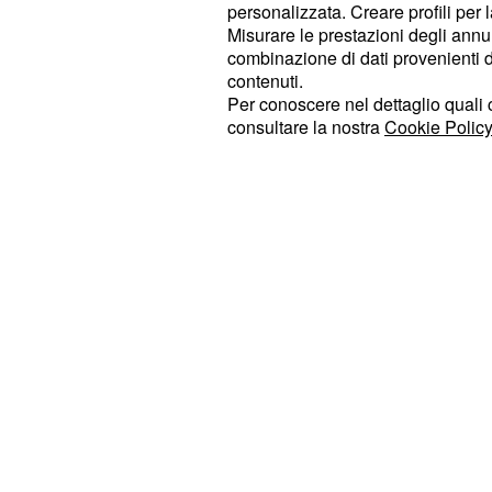
Durante il
si è discuss
Giro d’Italia
personalizzata. Creare profili per 
Misurare le prestazioni degli annun
cambio di pedivelle operato prima del
combinazione di dati provenienti da 
per trovare una giustificazione alle 
contenuti.
nelle prime due settimane e mezzo d
Per conoscere nel dettaglio quali c
consultare la nostra
Cookie Policy
Un cambio in corsa?
Gli ultimi due giorni di Giro, con la
hanno fatto dimenticare la storia del