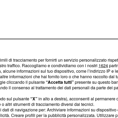
imili di tracciamento per fornirti un servizio personalizzato rispe
stro traffico. Raccogliamo e condividiamo con i nostri
1624
partn
ga il pedale al movimento
 alcune informazioni sul tuo dispositivo, come l’indirizzo IP e le 
e sulla pedalata, sulla
ltre informazioni che hai fornito loro o che hanno raccolto dal tuo
ogie cliccando il pulsante
“Accetta tutti”
presente su questo ban
stenza. La pedivella più
o il consenso al trattamento dei dati personali da parte dei par
ella più lunga la
iderazioni entrano in
ndo sul pulsante
“X”
in alto a destra), acconsenti al permanere 
o altri strumenti di tracciamento diversi dai tecnici.
rno Nibali ha cominciato
uoi dati di navigazione per: Archiviare informazioni su dispositivo 
, da 175 mm.
nghe
licità. Creare profili per la pubblicità personalizzata. Utilizzare p