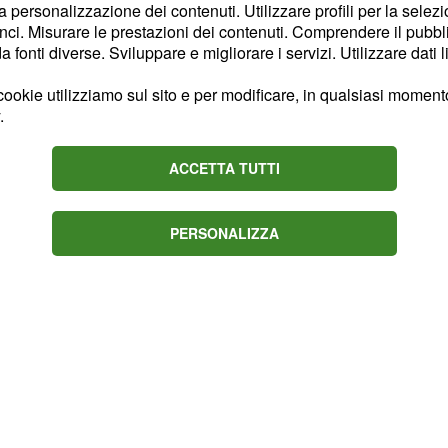
o anche di questo, del
la personalizzazione dei contenuti. Utilizzare profili per la selez
ci. Misurare le prestazioni dei contenuti. Comprendere il pubblic
l’inizio della stagione,
fonti diverse. Sviluppare e migliorare i servizi. Utilizzare dati l
difficoltà del campione
i Giro.
ookie utilizziamo sul sito e per modificare, in qualsiasi momento,
.
ACCETTA TUTTI
 clamorosa rimonta rosa,
le pedivelle.
PERSONALIZZA