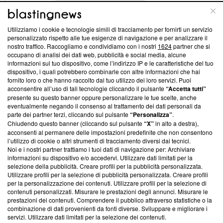
ABOUT
LINEA EDITORIALE
Utilizziamo i cookie e tecnologie simili di tracciamento per fornirti un servizio
Questa sezione offre informazioni trasparenti su Blasting
personalizzato rispetto alle tue esigenze di navigazione e per analizzare il
nostro traffico. Raccogliamo e condividiamo con i nostri
1624
partner che si
News, sui nostri processi editoriali e su come ci impegniamo a
occupano di analisi dei dati web, pubblicità e social media, alcune
creare news di qualità. Inoltre, afferma la nostra aderenza a
informazioni sul tuo dispositivo, come l’indirizzo IP e le caratteristiche del tuo
‘Trust Project - News with Integrity’
Blasting News non è
dispositivo, i quali potrebbero combinarle con altre informazioni che hai
ancora membro del programma, ma ha richiesto di farne
fornito loro o che hanno raccolto dal tuo utilizzo dei loro servizi. Puoi
parte; Trust Project non ha ancora effettuato una verifica di
acconsentire all’uso di tali tecnologie cliccando il pulsante
“Accetta tutti”
conformità agli standard.
presente su questo banner oppure personalizzare le tue scelte, anche
eventualmente negando il consenso al trattamento dei dati personali da
parte dei partner terzi, cliccando sul pulsante
“Personalizza”
.
Su di noi
Chiudendo questo banner (cliccando sul pulsante
“X”
in alto a destra),
acconsenti al permanere delle impostazioni predefinite che non consentono
Team editoriale
l’utilizzo di cookie o altri strumenti di tracciamento diversi dai tecnici.
Noi e i nostri partner trattiamo i tuoi dati di navigazione per: Archiviare
Corporate
informazioni su dispositivo e/o accedervi. Utilizzare dati limitati per la
selezione della pubblicità. Creare profili per la pubblicità personalizzata.
Redazione
Utilizzare profili per la selezione di pubblicità personalizzata. Creare profili
per la personalizzazione dei contenuti. Utilizzare profili per la selezione di
Informativa Privacy
contenuti personalizzati. Misurare le prestazioni degli annunci. Misurare le
prestazioni dei contenuti. Comprendere il pubblico attraverso statistiche o la
Cookie Policy
combinazione di dati provenienti da fonti diverse. Sviluppare e migliorare i
servizi. Utilizzare dati limitati per la selezione dei contenuti.
Blasting SA, IDI CHE-247.845.224, Via Carlo Frasca, 3 - 6900