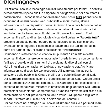
Utilizziamo i cookie e tecnologie simili di tracciamento per fornirti un servizio
Questa sezione offre informazioni trasparenti su Blasting
personalizzato rispetto alle tue esigenze di navigazione e per analizzare il
nostro traffico. Raccogliamo e condividiamo con i nostri
1624
partner che si
News, sui nostri processi editoriali e su come ci impegniamo a
occupano di analisi dei dati web, pubblicità e social media, alcune
creare news di qualità. Inoltre, afferma la nostra aderenza a
informazioni sul tuo dispositivo, come l’indirizzo IP e le caratteristiche del tuo
‘Trust Project - News with Integrity’
Blasting News non è
dispositivo, i quali potrebbero combinarle con altre informazioni che hai
ancora membro del programma, ma ha richiesto di farne
fornito loro o che hanno raccolto dal tuo utilizzo dei loro servizi. Puoi
parte; Trust Project non ha ancora effettuato una verifica di
acconsentire all’uso di tali tecnologie cliccando il pulsante
“Accetta tutti”
conformità agli standard.
presente su questo banner oppure personalizzare le tue scelte, anche
eventualmente negando il consenso al trattamento dei dati personali da
parte dei partner terzi, cliccando sul pulsante
“Personalizza”
.
Su di noi
Chiudendo questo banner (cliccando sul pulsante
“X”
in alto a destra),
acconsenti al permanere delle impostazioni predefinite che non consentono
Team editoriale
l’utilizzo di cookie o altri strumenti di tracciamento diversi dai tecnici.
Noi e i nostri partner trattiamo i tuoi dati di navigazione per: Archiviare
Corporate
informazioni su dispositivo e/o accedervi. Utilizzare dati limitati per la
selezione della pubblicità. Creare profili per la pubblicità personalizzata.
Redazione
Utilizzare profili per la selezione di pubblicità personalizzata. Creare profili
per la personalizzazione dei contenuti. Utilizzare profili per la selezione di
Informativa Privacy
contenuti personalizzati. Misurare le prestazioni degli annunci. Misurare le
prestazioni dei contenuti. Comprendere il pubblico attraverso statistiche o la
Cookie Policy
combinazione di dati provenienti da fonti diverse. Sviluppare e migliorare i
servizi. Utilizzare dati limitati per la selezione dei contenuti.
Blasting SA, IDI CHE-247.845.224, Via Carlo Frasca, 3 - 6900
Per conoscere nel dettaglio quali cookie utilizziamo sul sito e per modificare,
Lugano (Svizzera) Tel:
+39 0690258937
in qualsiasi momento, le tue preferenze, ti invitiamo a consultare la nostra