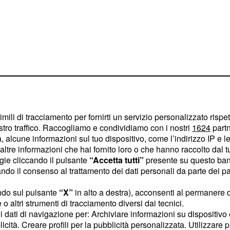
xx Quickstep
be chiuso la sua attività
imili di tracciamento per fornirti un servizio personalizzato rispe
si è messo al lavoro per
stro traffico. Raccogliamo e condividiamo con i nostri
1624
partn
o di Sagan. Già a gennaio
 alcune informazioni sul tuo dispositivo, come l’indirizzo IP e le 
 per cercare una nuova
ltre informazioni che hai fornito loro o che hanno raccolto dal tuo
ogie cliccando il pulsante
“Accetta tutti”
presente su questo ban
ato che la priorità per
o il consenso al trattamento dei dati personali da parte dei par
on sé un gruppo di
rridori e personale.
ndo sul pulsante
“X”
in alto a destra), acconsenti al permanere 
o altri strumenti di tracciamento diversi dai tecnici.
 accordo con squadre già
uoi dati di navigazione per: Archiviare informazioni su dispositivo 
Etixx Quickstep e
licità. Creare profili per la pubblicità personalizzata. Utilizzare p