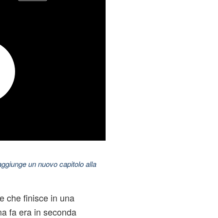
aggiunge un nuovo capitolo alla
 che finisce in una
na fa era in seconda