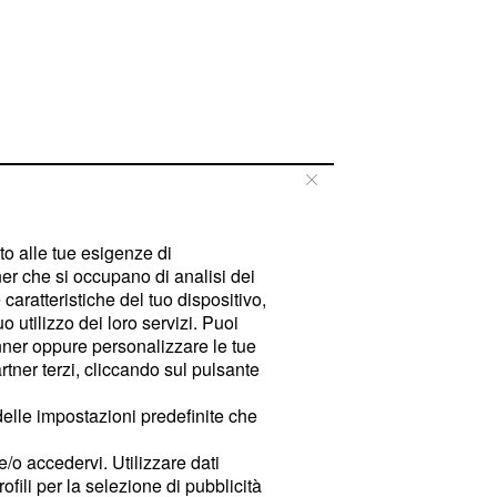
tto alle tue esigenze di
er che si occupano di analisi dei
caratteristiche del tuo dispositivo,
 utilizzo dei loro servizi. Puoi
ner oppure personalizzare le tue
tner terzi, cliccando sul pulsante
delle impostazioni predefinite che
e/o accedervi. Utilizzare dati
rofili per la selezione di pubblicità