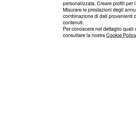
,
i team forniti dalla
Astana
Special
personalizzata. Creare profili per 
Misurare le prestazioni degli annun
fortemente intenzionata a veder pe
combinazione di dati provenienti da 
propri gioielli. La Specialized ha sp
contenuti.
Sagan alla Etixx, ma l’incontro avve
Per conoscere nel dettaglio quali c
consultare la nostra
Cookie Policy
California non è andato a buon fine.