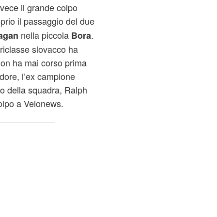
vece il grande colpo
prio il passaggio del due
nella piccola
.
agan
Bora
oriclasse slovacco ha
non ha mai corso prima
idore, l’ex campione
lo della squadra, Ralph
colpo a Velonews.