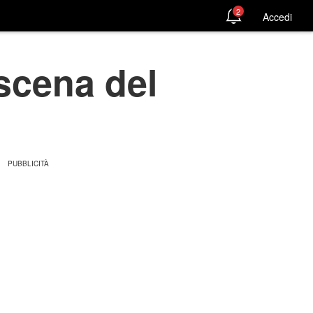
2
Accedi
oscena del