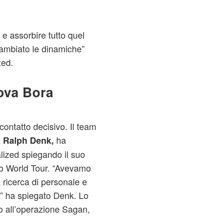
e assorbire tutto quel
cambiato le dinamiche”
zed.
ova Bora
 contatto decisivo. Il team
ha
 Ralph Denk,
alized spiegando il suo
llo World Tour. “Avevamo
a ricerca di personale e
r” ha spiegato Denk. Lo
o all’operazione Sagan,