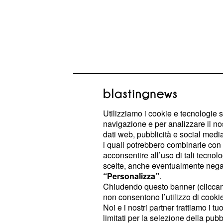
Sagan, il no della Eti
Una volta capito che la Tinkoff avreb
Utilizziamo i cookie e tecnologie s
a fine stagione, Giovanni Lombardi 
navigazione e per analizzare il no
trovare l’opzione giusta per il futur
dati web, pubblicità e social media,
di un anno fa sono partiti i contatti
i quali potrebbero combinarle con a
acconsentire all’uso di tali tecnol
squadra. Giovanni Lombardi ha spieg
scelte, anche eventualmente negand
era quella di poter portare c
Sagan
“Personalizza”
.
lavoro di una decina di uomini tra co
Chiudendo questo banner (clicca
non consentono l’utilizzo di cookie 
Questo ha reso difficile trovare un
Noi e i nostri partner trattiamo i t
ben organizzate e strutturate come
limitati per la selezione della pubb