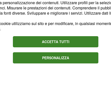
,
la marca di bici
ized
la personalizzazione dei contenuti. Utilizzare profili per la selez
ci. Misurare le prestazioni dei contenuti. Comprendere il pubblic
dalare ancora Sagan sui
fonti diverse. Sviluppare e migliorare i servizi. Utilizzare dati l
into per far passare
nuto durante il Giro di
ookie utilizziamo sul sito e per modificare, in qualsiasi momento,
.
ACCETTA TUTTI
PERSONALIZZA