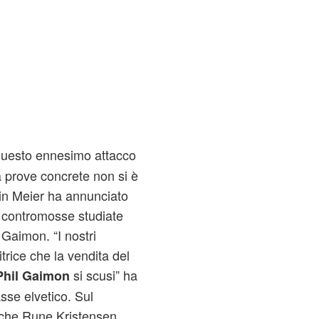
questo ennesimo attacco
 prove concrete non si è
min Meier ha annunciato
e contromosse studiate
 Gaimon. “I nostri
trice che la vendita del
si scusi” ha
Phil Gaimon
asse elvetico. Sul
nche Rune Kristensen,