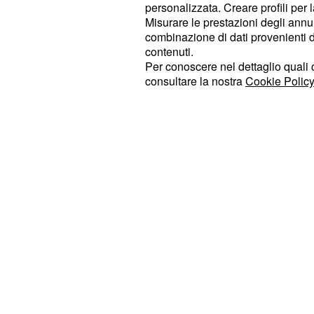
dei problemi a rimanere attaccato a
personalizzata. Creare profili per 
” ha scri
stava usando un motore
Misurare le prestazioni degli annun
combinazione di dati provenienti da 
riportato alcune voci di ex compagni
contenuti.
Cancellara. Questi gli avrebbero riv
Per conoscere nel dettaglio quali c
svizzero aveva un meccanico tutto p
consultare la nostra
Cookie Policy
biciclette erano tenute separate rispe
corridori, indizi che Gaimon ha ricoll
truccata da non far scoprire agli alt
squadra.