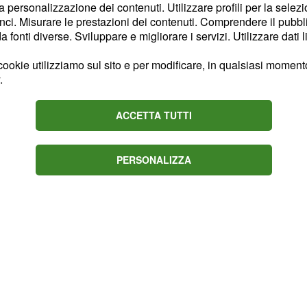
i pedali.
Probabilmente
la personalizzazione dei contenuti. Utilizzare profili per la selez
tto Gaimon, che poi ha
ci. Misurare le prestazioni dei contenuti. Comprendere il pubblic
fonti diverse. Sviluppare e migliorare i servizi. Utilizzare dati l
 di squadra di
elato che il campione
ookie utilizziamo sul sito e per modificare, in qualsiasi momento,
er sé e che le sue
.
tto a quelle degli altri
ACCETTA TUTTI
egato all’uso di una bici
ri componenti della
PERSONALIZZA