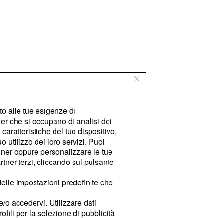
tto alle tue esigenze di
er che si occupano di analisi dei
caratteristiche del tuo dispositivo,
 utilizzo dei loro servizi. Puoi
ner oppure personalizzare le tue
tner terzi, cliccando sul pulsante
delle impostazioni predefinite che
e/o accedervi. Utilizzare dati
rofili per la selezione di pubblicità