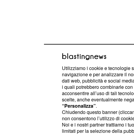
Gaimon: ‘Accelerazion
Gaimon, un corridore di secondo pian
Utilizziamo i cookie e tecnologie s
navigazione e per analizzare il no
termine della scorsa stagione, ha a
dati web, pubblicità e social media,
autobiografia, Draft Animals. In un 
i quali potrebbero combinarle con a
in maniera molto esplicita di
Fabian
acconsentire all’uso di tali tecnol
scelte, anche eventualmente negand
vittorie, soprattutto di quella al
Giro 
“Personalizza”
.
quando staccò Boonen sul Grammont
Chiudendo questo banner (clicca
della settimana successiva. “Quando 
non consentono l’utilizzo di cookie 
Noi e i nostri partner trattiamo i t
sue accelerazioni non sembrano nat
limitati per la selezione della pubb