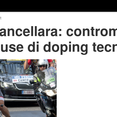
t
Cancellara: contr
use di doping tec