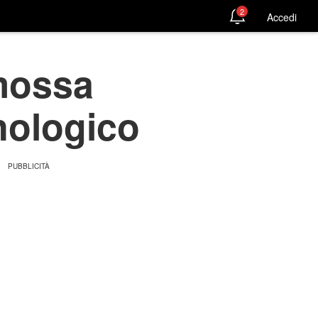
2
Accedi
omossa
nologico