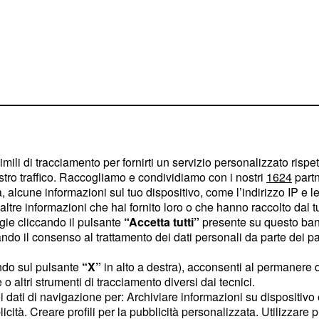
i innaturali’
o che si è ritirato al
imili di tracciamento per fornirti un servizio personalizzato rispe
stro traffico. Raccogliamo e condividiamo con i nostri
1624
partn
ppena pubblicato la sua
 alcune informazioni sul tuo dispositivo, come l’indirizzo IP e le 
passaggio del libro
parla
ltre informazioni che hai fornito loro o che hanno raccolto dal tuo
e delle sue
 Cancellara
ogie cliccando il pulsante
“Accetta tutti”
presente su questo ban
o il consenso al trattamento dei dati personali da parte dei par
delle Fiandre 2010
 e della Parigi Roubaix
ndo sul pulsante
“X”
in alto a destra), acconsenti al permanere 
si guarda il filmato le
o altri strumenti di tracciamento diversi dai tecnici.
uoi dati di navigazione per: Archiviare informazioni su dispositivo 
urali, è come se avesse
licità. Creare profili per la pubblicità personalizzata. Utilizzare p