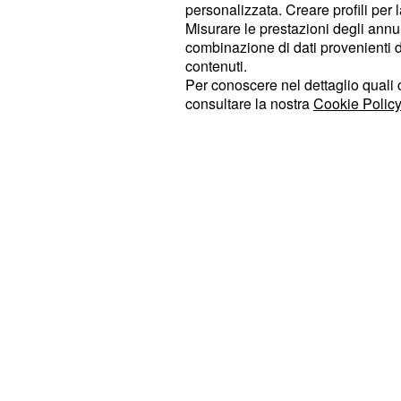
personalizzata. Creare profili per 
inosservata. Gaimon ha accusato in
Misurare le prestazioni degli annun
di aver usato una
Cancellara
bici 
combinazione di dati provenienti da 
sua carriera ed ha raccontato come 
contenuti.
Per conoscere nel dettaglio quali c
convinzione. “Ho respinto questa id
consultare la nostra
Cookie Policy
parlarne ad alcuni suoi ex compagni
l’ex corridore nel suo libro.