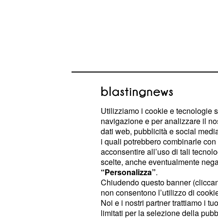
Gaimon: le rivelazion
di Cancellara
Utilizziamo i cookie e tecnologie s
Quello di
non è certo 
Phil Gaimon
navigazione e per analizzare il no
nel mondo del
. Americano
ciclismo
dati web, pubblicità e social media,
i quali potrebbero combinarle con a
corso sempre in piccole formazioni 
acconsentire all’uso di tali tecnol
nelle stagioni 2014 e 2016 in cui ha
scelte, anche eventualmente negand
Cannondale. A trent’anni Gaimon h
“Personalizza”
.
Chiudendo questo banner (clicca
ora ha pubblicato la sua autobiografi
non consentono l’utilizzo di cookie 
corridore è riuscito a far accendere i
Noi e i nostri partner trattiamo i t
pubblicazione che probabilmente s
limitati per la selezione della pubb