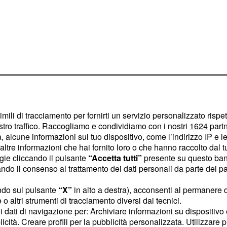
i dei compagni
imili di tracciamento per fornirti un servizio personalizzato rispe
un nome di primo piano
stro traffico. Raccogliamo e condividiamo con i nostri
1624
partn
 classe ’86, Gaimon ha
 alcune informazioni sul tuo dispositivo, come l’indirizzo IP e le 
ltre informazioni che hai fornito loro o che hanno raccolto dal tuo
del suo paese, tranne
ogie cliccando il pulsante
“Accetta tutti”
presente su questo ban
 militato in Garmin e
o il consenso al trattamento dei dati personali da parte dei par
a smesso di correre ed
ndo sul pulsante
“X”
in alto a destra), acconsenti al permanere 
a, “Draft animals”. L’ex
o altri strumenti di tracciamento diversi dai tecnici.
 riflettori su una
uoi dati di navigazione per: Archiviare informazioni su dispositivo 
arebbe passata quasi
licità. Creare profili per la pubblicità personalizzata. Utilizzare p