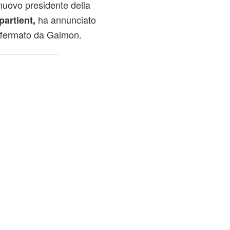
 nuovo presidente della
ha annunciato
artient,
affermato da Gaimon.