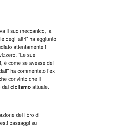
va il suo meccanico, la
e degli altri” ha aggiunto
diato attentamente i
svizzero. “Le sue
i, è come se avesse dei
dali” ha commentato l’ex
he convinto che il
o dal
attuale.
ciclismo
zione del libro di
uesti passaggi su