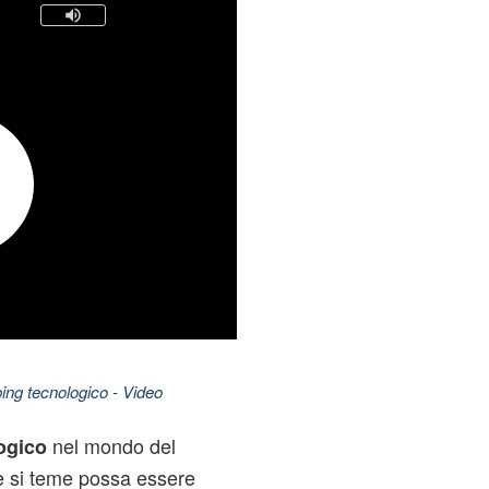
ing tecnologico
- Video
nel mondo del
ogico
he si teme possa essere