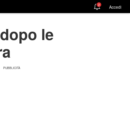
2
Accedi
 dopo le
ra