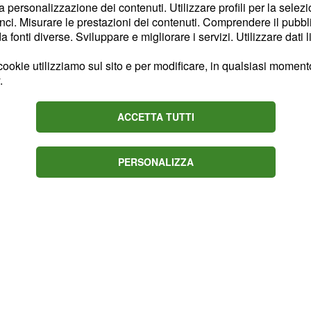
la personalizzazione dei contenuti. Utilizzare profili per la selez
 maniera diretta
Fabian
ci. Misurare le prestazioni dei contenuti. Comprendere il pubblic
nel corso della
truccata
fonti diverse. Sviluppare e migliorare i servizi. Utilizzare dati l
è arrivato a questa
ookie utilizziamo sul sito e per modificare, in qualsiasi momento,
ea finchè non ho sentito
.
 di squadra” ha scritto
ACCETTA TUTTI
PERSONALIZZA