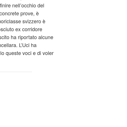
inire nell’occhio del
 concrete prove, è
uoriclasse svizzero è
osciuto ex corridore
cito ha riportato alcune
cellara. L’Uci ha
io queste voci e di voler