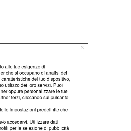
tto alle tue esigenze di
er che si occupano di analisi dei
caratteristiche del tuo dispositivo,
 utilizzo dei loro servizi. Puoi
ner oppure personalizzare le tue
tner terzi, cliccando sul pulsante
delle impostazioni predefinite che
e/o accedervi. Utilizzare dati
rofili per la selezione di pubblicità