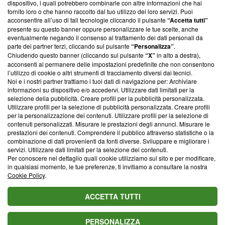
dispositivo, i quali potrebbero combinarle con altre informazioni che hai
ancora membro del programma, ma ha richiesto di farne
fornito loro o che hanno raccolto dal tuo utilizzo dei loro servizi. Puoi
parte; Trust Project non ha ancora effettuato una verifica di
acconsentire all’uso di tali tecnologie cliccando il pulsante
“Accetta tutti”
conformità agli standard.
presente su questo banner oppure personalizzare le tue scelte, anche
eventualmente negando il consenso al trattamento dei dati personali da
parte dei partner terzi, cliccando sul pulsante
“Personalizza”
.
Su di noi
Chiudendo questo banner (cliccando sul pulsante
“X”
in alto a destra),
acconsenti al permanere delle impostazioni predefinite che non consentono
Team editoriale
l’utilizzo di cookie o altri strumenti di tracciamento diversi dai tecnici.
Noi e i nostri partner trattiamo i tuoi dati di navigazione per: Archiviare
Corporate
informazioni su dispositivo e/o accedervi. Utilizzare dati limitati per la
selezione della pubblicità. Creare profili per la pubblicità personalizzata.
Redazione
Utilizzare profili per la selezione di pubblicità personalizzata. Creare profili
per la personalizzazione dei contenuti. Utilizzare profili per la selezione di
Informativa Privacy
contenuti personalizzati. Misurare le prestazioni degli annunci. Misurare le
prestazioni dei contenuti. Comprendere il pubblico attraverso statistiche o la
Cookie Policy
combinazione di dati provenienti da fonti diverse. Sviluppare e migliorare i
servizi. Utilizzare dati limitati per la selezione dei contenuti.
Blasting SA, IDI CHE-247.845.224, Via Carlo Frasca, 3 - 6900
Per conoscere nel dettaglio quali cookie utilizziamo sul sito e per modificare,
Lugano (Svizzera) Tel:
+39 0690258937
in qualsiasi momento, le tue preferenze, ti invitiamo a consultare la nostra
Cookie Policy
.
© 2026 Blasting News
ACCETTA TUTTI
PERSONALIZZA