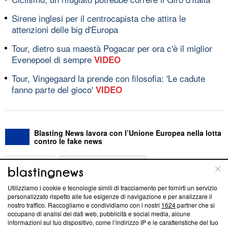
Sirene inglesi per il centrocapista che attira le
attenzioni delle big d'Europa
Tour, dietro sua maestà Pogacar per ora c'è il miglior
Evenepoel di sempre
VIDEO
Tour, Vingegaard la prende con filosofia: 'Le cadute
fanno parte del gioco'
VIDEO
Blasting News lavora con l’Unione Europea nella lotta
contro le fake news
ABOUT
LINEA EDITORIALE
Utilizziamo i cookie e tecnologie simili di tracciamento per fornirti un servizio
Questa sezione offre informazioni trasparenti su Blasting
personalizzato rispetto alle tue esigenze di navigazione e per analizzare il
nostro traffico. Raccogliamo e condividiamo con i nostri
1624
partner che si
News, sui nostri processi editoriali e su come ci impegniamo a
occupano di analisi dei dati web, pubblicità e social media, alcune
creare news di qualità. Inoltre, afferma la nostra aderenza a
informazioni sul tuo dispositivo, come l’indirizzo IP e le caratteristiche del tuo
‘Trust Project - News with Integrity’
Blasting News non è