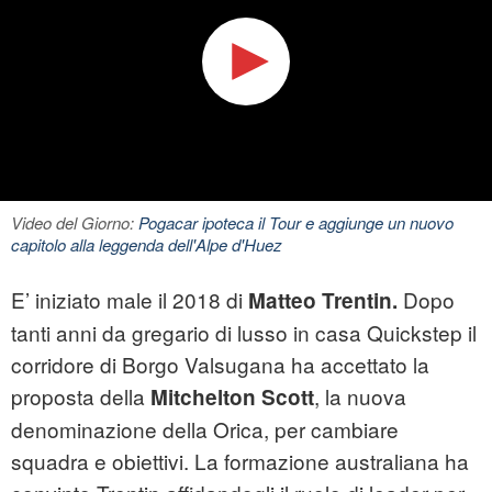
Video del Giorno:
Pogacar ipoteca il Tour e aggiunge un nuovo
capitolo alla leggenda dell'Alpe d'Huez
E’ iniziato male il 2018 di
Dopo
Matteo Trentin
.
tanti anni da gregario di lusso in casa Quickstep il
corridore di Borgo Valsugana ha accettato la
proposta della
, la nuova
Mitchelton Scott
denominazione della Orica, per cambiare
squadra e obiettivi. La formazione australiana ha