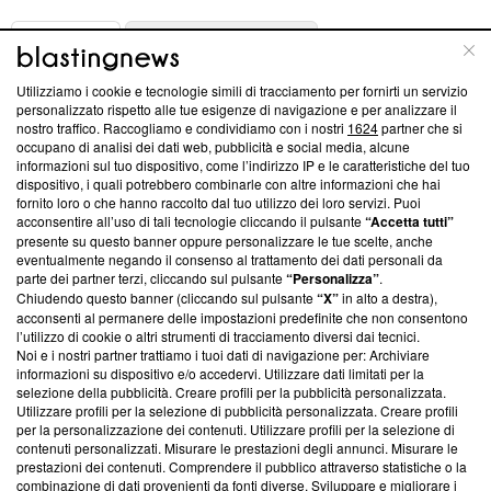
ABOUT
LINEA EDITORIALE
Utilizziamo i cookie e tecnologie simili di tracciamento per fornirti un servizio
Questa sezione offre informazioni trasparenti su Blasting
personalizzato rispetto alle tue esigenze di navigazione e per analizzare il
nostro traffico. Raccogliamo e condividiamo con i nostri
1624
partner che si
News, sui nostri processi editoriali e su come ci impegniamo a
occupano di analisi dei dati web, pubblicità e social media, alcune
creare news di qualità. Inoltre, afferma la nostra aderenza a
informazioni sul tuo dispositivo, come l’indirizzo IP e le caratteristiche del tuo
‘Trust Project - News with Integrity’
Blasting News non è
dispositivo, i quali potrebbero combinarle con altre informazioni che hai
ancora membro del programma, ma ha richiesto di farne
fornito loro o che hanno raccolto dal tuo utilizzo dei loro servizi. Puoi
parte; Trust Project non ha ancora effettuato una verifica di
acconsentire all’uso di tali tecnologie cliccando il pulsante
“Accetta tutti”
conformità agli standard.
presente su questo banner oppure personalizzare le tue scelte, anche
eventualmente negando il consenso al trattamento dei dati personali da
parte dei partner terzi, cliccando sul pulsante
“Personalizza”
.
Su di noi
Chiudendo questo banner (cliccando sul pulsante
“X”
in alto a destra),
acconsenti al permanere delle impostazioni predefinite che non consentono
Team editoriale
l’utilizzo di cookie o altri strumenti di tracciamento diversi dai tecnici.
Noi e i nostri partner trattiamo i tuoi dati di navigazione per: Archiviare
Corporate
informazioni su dispositivo e/o accedervi. Utilizzare dati limitati per la
selezione della pubblicità. Creare profili per la pubblicità personalizzata.
Redazione
Utilizzare profili per la selezione di pubblicità personalizzata. Creare profili
per la personalizzazione dei contenuti. Utilizzare profili per la selezione di
Informativa Privacy
contenuti personalizzati. Misurare le prestazioni degli annunci. Misurare le
prestazioni dei contenuti. Comprendere il pubblico attraverso statistiche o la
Cookie Policy
combinazione di dati provenienti da fonti diverse. Sviluppare e migliorare i