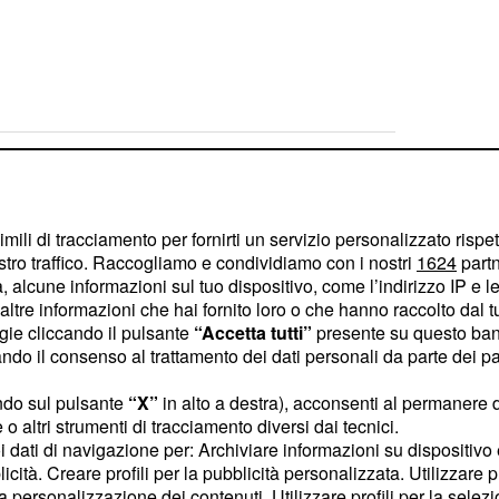
 e aggiunge un nuovo capitolo alla leggenda
imili di tracciamento per fornirti un servizio personalizzato rispe
stro traffico. Raccogliamo e condividiamo con i nostri
1624
partn
Pogacar per ora c'è il miglior Evenepoel di sempre
 alcune informazioni sul tuo dispositivo, come l’indirizzo IP e le 
ltre informazioni che hai fornito loro o che hanno raccolto dal tuo
ogie cliccando il pulsante
“Accetta tutti”
presente su questo ban
o il consenso al trattamento dei dati personali da parte dei par
ndo sul pulsante
“X”
in alto a destra), acconsenti al permanere 
o altri strumenti di tracciamento diversi dai tecnici.
de con filosofia: 'Le cadute fanno parte del gioco'
uoi dati di navigazione per: Archiviare informazioni su dispositivo 
licità. Creare profili per la pubblicità personalizzata. Utilizzare p
la personalizzazione dei contenuti. Utilizzare profili per la selez