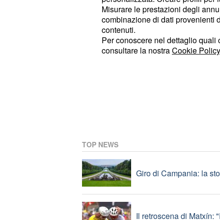
Misurare le prestazioni degli annun
Anticipazioni Beautiful:
combinazione di dati provenienti da 
contenuti.
Per conoscere nel dettaglio quali c
consultare la nostra
Cookie Policy
Spoiler My sweet lie: Se
Eurogol di Zhegrova, la 
TOP NEWS
Giro di Campania: la sto
Il retroscena di Matxín: "