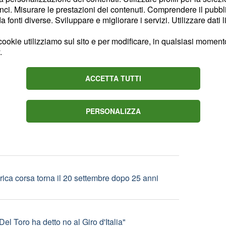
ci. Misurare le prestazioni dei contenuti. Comprendere il pubblic
 Ridge tenta di calmare Taylor
fonti diverse. Sviluppare e migliorare i servizi. Utilizzare dati l
ookie utilizziamo sul sito e per modificare, in qualsiasi momento,
.
vket scopre le bugie di sua figlia
ACCETTA TUTTI
Juve batte il Chelsea
PERSONALIZZA
rica corsa torna il 20 settembre dopo 25 anni
Del Toro ha detto no al Giro d'Italia"