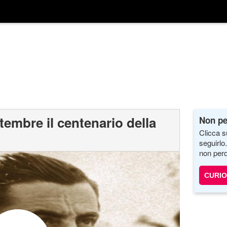
tembre il centenario della
Non pe
Clicca s
seguirlo
non perd
CURIO