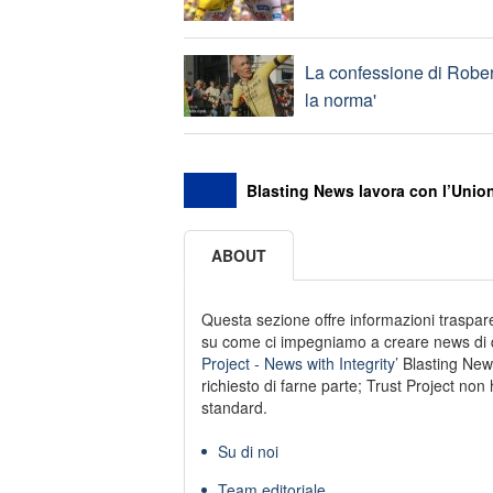
La confessione di Robert 
la norma'
Blasting News lavora con l’Union
ABOUT
Questa sezione offre informazioni trasparen
su come ci impegniamo a creare news di qu
Project - News with Integrity’
Blasting New
richiesto di farne parte; Trust Project non 
standard.
Su di noi
Team editoriale