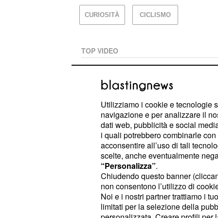
CURIOSITÀ
CICLISMO
TOP VIDEO
Pogacar ipoteca il Tour
dell'Alpe d'Huez
Utilizziamo i cookie e tecnologie s
navigazione e per analizzare il no
Tour, dietro sua maestà 
dati web, pubblicità e social media,
i quali potrebbero combinarle con a
acconsentire all’uso di tali tecnol
scelte, anche eventualmente negand
PLAYLIST
“Personalizza”
.
Chiudendo questo banner (clicca
non consentono l’utilizzo di cookie 
Tour, Vingegaard la pren
Noi e i nostri partner trattiamo i t
limitati per la selezione della pubb
personalizzata. Creare profili per 