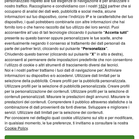
Questa sezione offre informazioni trasparenti su Blasting
personalizzato rispetto alle tue esigenze di navigazione e per analizzare il
nostro traffico. Raccogliamo e condividiamo con i nostri
1624
partner che si
News, sui nostri processi editoriali e su come ci impegniamo a
occupano di analisi dei dati web, pubblicità e social media, alcune
creare news di qualità. Inoltre, afferma la nostra aderenza a
informazioni sul tuo dispositivo, come l’indirizzo IP e le caratteristiche del tuo
‘Trust Project - News with Integrity’
Blasting News non è
dispositivo, i quali potrebbero combinarle con altre informazioni che hai
ancora membro del programma, ma ha richiesto di farne
fornito loro o che hanno raccolto dal tuo utilizzo dei loro servizi. Puoi
parte; Trust Project non ha ancora effettuato una verifica di
acconsentire all’uso di tali tecnologie cliccando il pulsante
“Accetta tutti”
conformità agli standard.
presente su questo banner oppure personalizzare le tue scelte, anche
eventualmente negando il consenso al trattamento dei dati personali da
parte dei partner terzi, cliccando sul pulsante
“Personalizza”
.
Su di noi
Chiudendo questo banner (cliccando sul pulsante
“X”
in alto a destra),
acconsenti al permanere delle impostazioni predefinite che non consentono
Team editoriale
l’utilizzo di cookie o altri strumenti di tracciamento diversi dai tecnici.
Noi e i nostri partner trattiamo i tuoi dati di navigazione per: Archiviare
Corporate
informazioni su dispositivo e/o accedervi. Utilizzare dati limitati per la
selezione della pubblicità. Creare profili per la pubblicità personalizzata.
Redazione
Utilizzare profili per la selezione di pubblicità personalizzata. Creare profili
per la personalizzazione dei contenuti. Utilizzare profili per la selezione di
Informativa Privacy
contenuti personalizzati. Misurare le prestazioni degli annunci. Misurare le
prestazioni dei contenuti. Comprendere il pubblico attraverso statistiche o la
Cookie Policy
combinazione di dati provenienti da fonti diverse. Sviluppare e migliorare i
servizi. Utilizzare dati limitati per la selezione dei contenuti.
Blasting SA, IDI CHE-247.845.224, Via Carlo Frasca, 3 - 6900
Per conoscere nel dettaglio quali cookie utilizziamo sul sito e per modificare,
Lugano (Svizzera) Tel:
+39 0690258937
in qualsiasi momento, le tue preferenze, ti invitiamo a consultare la nostra
Cookie Policy
.
© 2026 Blasting News