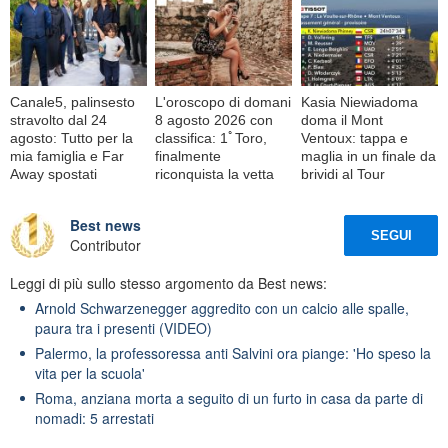
Canale5, palinsesto
L'oroscopo di domani
Kasia Niewiadoma
stravolto dal 24
8 agosto 2026 con
doma il Mont
agosto: Tutto per la
classifica: 1ﾟToro,
Ventoux: tappa e
mia famiglia e Far
finalmente
maglia in un finale da
Away spostati
riconquista la vetta
brividi al Tour
Best news
SEGUI
Contributor
Leggi di più sullo stesso argomento da Best news:
Arnold Schwarzenegger aggredito con un calcio alle spalle,
paura tra i presenti (VIDEO)
Palermo, la professoressa anti Salvini ora piange: 'Ho speso la
vita per la scuola'
Roma, anziana morta a seguito di un furto in casa da parte di
nomadi: 5 arrestati