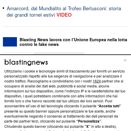
Amarcord, dal Mundialito al Trofeo Berlusconi: storia
dei grandi tornei estivi
VIDEO
Blasting News lavora con l’Unione Europea nella lotta
contro le fake news
ABOUT
LINEA EDITORIALE
Utilizziamo i cookie e tecnologie simili di tracciamento per fornirti un servizio
Questa sezione offre informazioni trasparenti su Blasting
personalizzato rispetto alle tue esigenze di navigazione e per analizzare il
nostro traffico. Raccogliamo e condividiamo con i nostri
1624
partner che si
News, sui nostri processi editoriali e su come ci impegniamo a
occupano di analisi dei dati web, pubblicità e social media, alcune
creare news di qualità. Inoltre, afferma la nostra aderenza a
informazioni sul tuo dispositivo, come l’indirizzo IP e le caratteristiche del tuo
‘Trust Project - News with Integrity’
Blasting News non è
dispositivo, i quali potrebbero combinarle con altre informazioni che hai
ancora membro del programma, ma ha richiesto di farne
fornito loro o che hanno raccolto dal tuo utilizzo dei loro servizi. Puoi
parte; Trust Project non ha ancora effettuato una verifica di
acconsentire all’uso di tali tecnologie cliccando il pulsante
“Accetta tutti”
conformità agli standard.
presente su questo banner oppure personalizzare le tue scelte, anche
eventualmente negando il consenso al trattamento dei dati personali da
parte dei partner terzi, cliccando sul pulsante
“Personalizza”
.
Su di noi
Chiudendo questo banner (cliccando sul pulsante
“X”
in alto a destra),