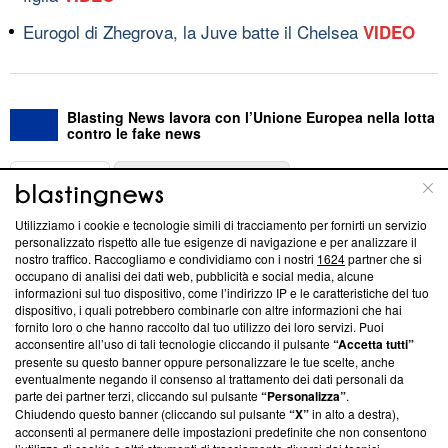
Eurogol di Zhegrova, la Juve batte il Chelsea
VIDEO
Blasting News lavora con l’Unione Europea nella lotta
contro le fake news
ABOUT
LINEA EDITORIALE
Utilizziamo i cookie e tecnologie simili di tracciamento per fornirti un servizio
Questa sezione offre informazioni trasparenti su Blasting
personalizzato rispetto alle tue esigenze di navigazione e per analizzare il
nostro traffico. Raccogliamo e condividiamo con i nostri
1624
partner che si
News, sui nostri processi editoriali e su come ci impegniamo a
occupano di analisi dei dati web, pubblicità e social media, alcune
creare news di qualità. Inoltre, afferma la nostra aderenza a
informazioni sul tuo dispositivo, come l’indirizzo IP e le caratteristiche del tuo
‘Trust Project - News with Integrity’
Blasting News non è
dispositivo, i quali potrebbero combinarle con altre informazioni che hai
ancora membro del programma, ma ha richiesto di farne
fornito loro o che hanno raccolto dal tuo utilizzo dei loro servizi. Puoi
parte; Trust Project non ha ancora effettuato una verifica di
acconsentire all’uso di tali tecnologie cliccando il pulsante
“Accetta tutti”
conformità agli standard.
presente su questo banner oppure personalizzare le tue scelte, anche
eventualmente negando il consenso al trattamento dei dati personali da
parte dei partner terzi, cliccando sul pulsante
“Personalizza”
.
Su di noi
Chiudendo questo banner (cliccando sul pulsante
“X”
in alto a destra),
acconsenti al permanere delle impostazioni predefinite che non consentono
Team editoriale