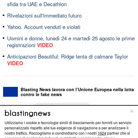
sfida tra UAE e Decathlon
RIvelazioni sull'immediato futuro
Yahoo. Account venduti e violati
Uomini e donne, lunedì 24 e martedì 25 agosto le prime
registrazioni
VIDEO
Anticipazioni Beautiful: Ridge tenta di calmare Taylor
VIDEO
Blasting News lavora con l’Unione Europea nella lotta
contro le fake news
ABOUT
LINEA EDITORIALE
Utilizziamo i cookie e tecnologie simili di tracciamento per fornirti un servizio
Questa sezione offre informazioni trasparenti su Blasting
personalizzato rispetto alle tue esigenze di navigazione e per analizzare il
nostro traffico. Raccogliamo e condividiamo con i nostri
1624
partner che si
News, sui nostri processi editoriali e su come ci impegniamo a