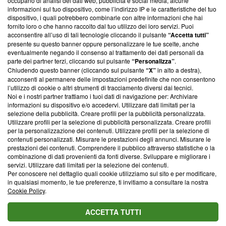
occupano di analisi dei dati web, pubblicità e social media, alcune
creare news di qualità. Inoltre, afferma la nostra aderenza a
informazioni sul tuo dispositivo, come l’indirizzo IP e le caratteristiche del tuo
‘Trust Project - News with Integrity’
Blasting News non è
dispositivo, i quali potrebbero combinarle con altre informazioni che hai
ancora membro del programma, ma ha richiesto di farne
fornito loro o che hanno raccolto dal tuo utilizzo dei loro servizi. Puoi
parte; Trust Project non ha ancora effettuato una verifica di
acconsentire all’uso di tali tecnologie cliccando il pulsante
“Accetta tutti”
conformità agli standard.
presente su questo banner oppure personalizzare le tue scelte, anche
eventualmente negando il consenso al trattamento dei dati personali da
parte dei partner terzi, cliccando sul pulsante
“Personalizza”
.
Su di noi
Chiudendo questo banner (cliccando sul pulsante
“X”
in alto a destra),
acconsenti al permanere delle impostazioni predefinite che non consentono
Team editoriale
l’utilizzo di cookie o altri strumenti di tracciamento diversi dai tecnici.
Noi e i nostri partner trattiamo i tuoi dati di navigazione per: Archiviare
Corporate
informazioni su dispositivo e/o accedervi. Utilizzare dati limitati per la
selezione della pubblicità. Creare profili per la pubblicità personalizzata.
Redazione
Utilizzare profili per la selezione di pubblicità personalizzata. Creare profili
per la personalizzazione dei contenuti. Utilizzare profili per la selezione di
Informativa Privacy
contenuti personalizzati. Misurare le prestazioni degli annunci. Misurare le
prestazioni dei contenuti. Comprendere il pubblico attraverso statistiche o la
Cookie Policy
combinazione di dati provenienti da fonti diverse. Sviluppare e migliorare i
servizi. Utilizzare dati limitati per la selezione dei contenuti.
Blasting SA, IDI CHE-247.845.224, Via Carlo Frasca, 3 - 6900
Per conoscere nel dettaglio quali cookie utilizziamo sul sito e per modificare,
Lugano (Svizzera) Tel:
+39 0690258937
in qualsiasi momento, le tue preferenze, ti invitiamo a consultare la nostra
Cookie Policy
.
© 2026 Blasting News
ACCETTA TUTTI