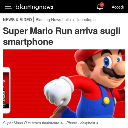
2
Accedi
NEWS & VIDEO
Blasting News Italia
>
Tecnologia
Super Mario Run arriva sugli
smartphone
Super Mario Run arriva finalmente su iPhone - dailybest.it