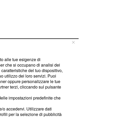
tto alle tue esigenze di
er che si occupano di analisi dei
caratteristiche del tuo dispositivo,
 utilizzo dei loro servizi. Puoi
ner oppure personalizzare le tue
tner terzi, cliccando sul pulsante
delle impostazioni predefinite che
e/o accedervi. Utilizzare dati
rofili per la selezione di pubblicità