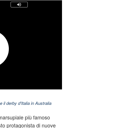
 il derby d'Italia in Australia
l marsupiale più famoso
to protagonista di nuove