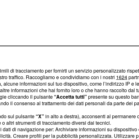
o protagonista alle prese
i i suoi scagnozzi,
imili di tracciamento per fornirti un servizio personalizzato rispe
otagonista sul ghiaccio,
stro traffico. Raccogliamo e condividiamo con i nostri
1624
partn
 alcune informazioni sul tuo dispositivo, come l’indirizzo IP e le 
spazio con il gran finale
ltre informazioni che hai fornito loro o che hanno raccolto dal tuo
ogie cliccando il pulsante
“Accetta tutti”
presente su questo ban
o il consenso al trattamento dei dati personali da parte dei par
h tornano su
ndo sul pulsante
“X”
in alto a destra), acconsenti al permanere 
o altri strumenti di tracciamento diversi dai tecnici.
uoi dati di navigazione per: Archiviare informazioni su dispositivo 
basato su livelli
licità. Creare profili per la pubblicità personalizzata. Utilizzare p