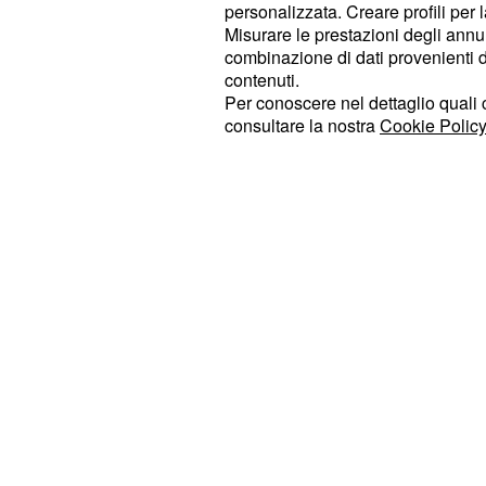
personalizzata. Creare profili per 
sequenziali nei quali bisogna arriva
Misurare le prestazioni degli annun
collezionando anche oggetti di vari
combinazione di dati provenienti da 
cristalli. In alcuni di essi ci si spost
contenuti.
Per conoscere nel dettaglio quali c
mezzi speciali, quali Jet Pack o Ac
consultare la nostra
Cookie Policy
cavalcare animali come tigri o orsi po
Activision ha annunciato l’uscita dell
per
e
.
giugno 2017
PS4
PS4 Pro