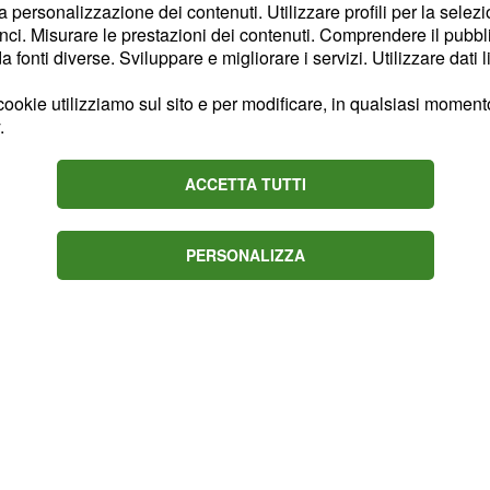
la personalizzazione dei contenuti. Utilizzare profili per la selez
re alla conclusione,
ci. Misurare le prestazioni dei contenuti. Comprendere il pubblic
o tipo come casse e
fonti diverse. Sviluppare e migliorare i servizi. Utilizzare dati l
erà a bordo di alcuni
ookie utilizziamo sul sito e per modificare, in qualsiasi momento,
qua-Scooter, poi ancora
.
lari, e così via.
a triologia per il
30
ACCETTA TUTTI
PERSONALIZZA