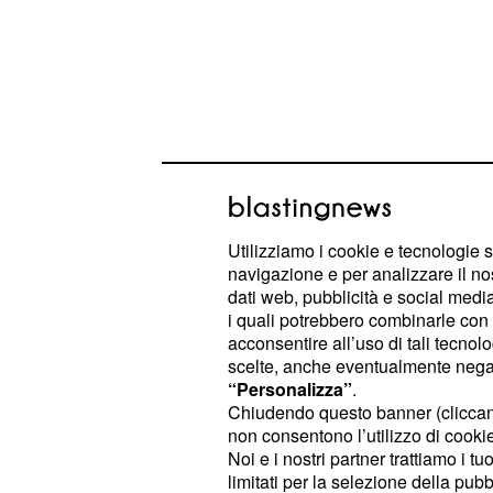
Il primo capitolo metterà il simpatic
con il malvagio Dr. Neo Cortex e tutt
Utilizziamo i cookie e tecnologie s
mentre il sequel porterà il nostro pr
navigazione e per analizzare il no
dati web, pubblicità e social media,
prima del viaggio nel tempo e nello 
i quali potrebbero combinarle con a
della serie.
acconsentire all’uso di tali tecnol
scelte, anche eventualmente negand
“Personalizza”
.
Le avventure di Cras
Chiudendo questo banner (clicca
PlayStation
non consentono l’utilizzo di cookie 
Noi e i nostri partner trattiamo i t
Lo storico videogame a piattaforme, 
limitati per la selezione della pubb