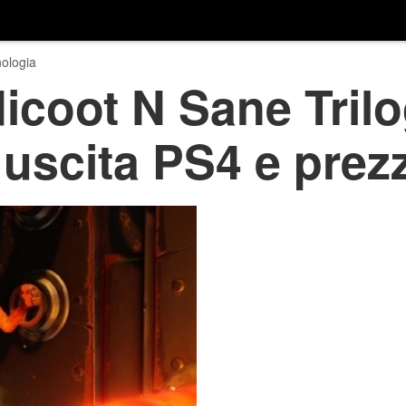
ologia
icoot N Sane Tril
uscita PS4 e prez