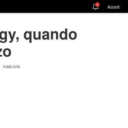
2
Accedi
ogy, quando
zo