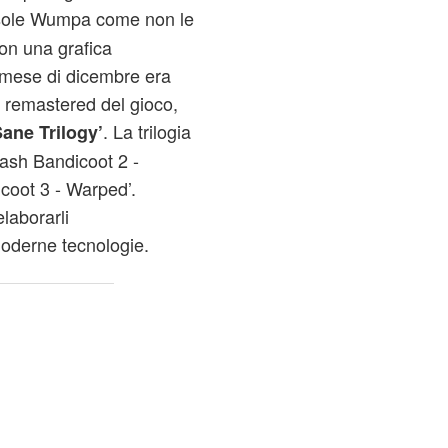
 isole Wumpa come non le
con una grafica
o mese di dicembre era
ne remastered del gioco,
. La trilogia
ane Trilogy’
ash Bandicoot 2 -
coot 3 - Warped’.
elaborarli
moderne tecnologie.