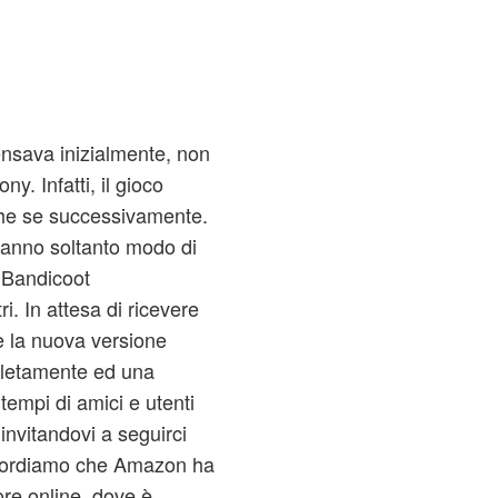
pensava inizialmente, non
y. Infatti, il gioco
che se successivamente.
vranno soltanto modo di
 Bandicoot
tri. In attesa di ricevere
e la nuova versione
pletamente ed una
 tempi di amici e utenti
invitandovi a seguirci
ricordiamo che Amazon ha
tore online, dove è