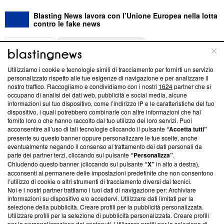
Blasting News lavora con l’Unione Europea nella lotta
contro le fake news
ABOUT
LINEA EDITORIALE
Utilizziamo i cookie e tecnologie simili di tracciamento per fornirti un servizio
Questa sezione offre informazioni trasparenti su Blasting
personalizzato rispetto alle tue esigenze di navigazione e per analizzare il
nostro traffico. Raccogliamo e condividiamo con i nostri
1624
partner che si
News, sui nostri processi editoriali e su come ci impegniamo a
occupano di analisi dei dati web, pubblicità e social media, alcune
creare news di qualità. Inoltre, afferma la nostra aderenza a
informazioni sul tuo dispositivo, come l’indirizzo IP e le caratteristiche del tuo
‘Trust Project - News with Integrity’
Blasting News non è
dispositivo, i quali potrebbero combinarle con altre informazioni che hai
ancora membro del programma, ma ha richiesto di farne
fornito loro o che hanno raccolto dal tuo utilizzo dei loro servizi. Puoi
parte; Trust Project non ha ancora effettuato una verifica di
acconsentire all’uso di tali tecnologie cliccando il pulsante
“Accetta tutti”
conformità agli standard.
presente su questo banner oppure personalizzare le tue scelte, anche
eventualmente negando il consenso al trattamento dei dati personali da
parte dei partner terzi, cliccando sul pulsante
“Personalizza”
.
Su di noi
Chiudendo questo banner (cliccando sul pulsante
“X”
in alto a destra),
acconsenti al permanere delle impostazioni predefinite che non consentono
Team editoriale
l’utilizzo di cookie o altri strumenti di tracciamento diversi dai tecnici.
Noi e i nostri partner trattiamo i tuoi dati di navigazione per: Archiviare
Corporate
informazioni su dispositivo e/o accedervi. Utilizzare dati limitati per la
selezione della pubblicità. Creare profili per la pubblicità personalizzata.
Redazione
Utilizzare profili per la selezione di pubblicità personalizzata. Creare profili
per la personalizzazione dei contenuti. Utilizzare profili per la selezione di