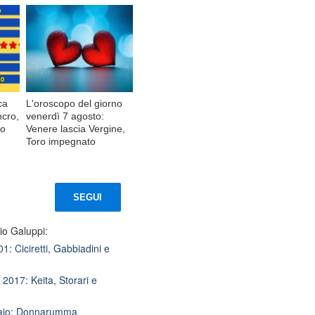
ca
L'oroscopo del giorno
ncro,
venerdì 7 agosto:
io
Venere lascia Vergine,
Toro impegnato
SEGUI
io Galuppi:
1: Ciciretti, Gabbiadini e
 2017: Keita, Storari e
naio: Donnarumma,