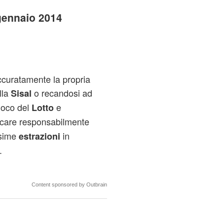
gennaio 2014
ccuratamente la propria
lla
o recandosi ad
Sisal
gioco del
e
Lotto
ocare responsabilmente
ssime
in
estrazioni
.
Content sponsored by Outbrain