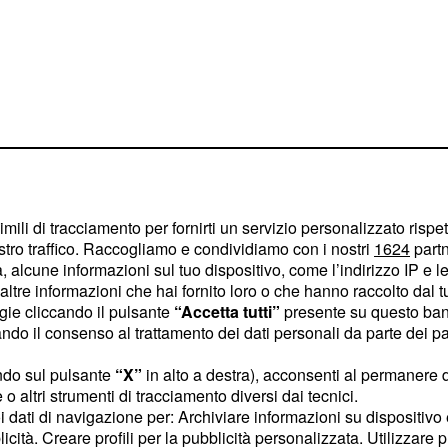
 Firenze mancano ormai da
de a Genova da 95
quello che si fa attendere
imili di tracciamento per fornirti un servizio personalizzato rispe
 mentre il 59 non viene
stro traffico. Raccogliamo e condividiamo con i nostri
1624
partn
 alcune informazioni sul tuo dispositivo, come l’indirizzo IP e le 
 conoscere i numeri
ltre informazioni che hai fornito loro o che hanno raccolto dal tuo
martedì 7 gennaio 2014.
ogie cliccando il pulsante
“Accetta tutti”
presente su questo ban
o il consenso al trattamento dei dati personali da parte dei par
2014
ndo sul pulsante
“X”
in alto a destra), acconsenti al permanere 
o altri strumenti di tracciamento diversi dai tecnici.
uoi dati di navigazione per: Archiviare informazioni su dispositivo 
licità. Creare profili per la pubblicità personalizzata. Utilizzare p