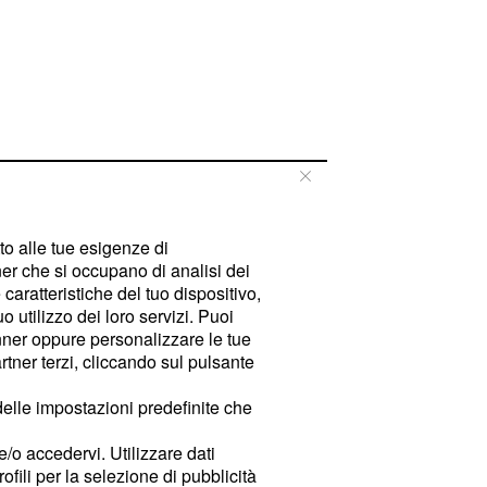
tto alle tue esigenze di
er che si occupano di analisi dei
caratteristiche del tuo dispositivo,
 utilizzo dei loro servizi. Puoi
ner oppure personalizzare le tue
tner terzi, cliccando sul pulsante
delle impostazioni predefinite che
e/o accedervi. Utilizzare dati
rofili per la selezione di pubblicità