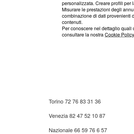
Cagliari 90 32 3 36 42
personalizzata. Creare profili per 
Misurare le prestazioni degli annun
Firenze 46 16 3 71 76
combinazione di dati provenienti da 
contenuti.
Per conoscere nel dettaglio quali c
Genova 89 22 83 28 75
consultare la nostra
Cookie Policy
Milano 37 54 23 72 29
Napoli 32 52 5 57 23
Palermo 60 65 76 71 79
Roma 9 8 85 35 56
Torino 72 76 83 31 36
Venezia 82 47 52 10 87
Nazionale 66 59 76 6 57