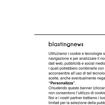
Nel Lotto il 57 a Napoli ed il 38 a
124 tornate, mentre l'81 non si ve
concorsi. Nel Superenalotto è il 29 
Utilizziamo i cookie e tecnologie s
da più tempo, mancano da 74 volte,
navigazione e per analizzare il no
dati web, pubblicità e social media,
estratto da 58 turni. Andiamo ora a
i quali potrebbero combinarle con a
vincenti delle
estrazioni di oggi, 
acconsentire all’uso di tali tecnol
scelte, anche eventualmente negand
Estrazioni Lotto 7 gennaio 
“Personalizza”
.
Chiudendo questo banner (clicca
non consentono l’utilizzo di cookie 
Bari 39 77 19 37 76
Noi e i nostri partner trattiamo i t
limitati per la selezione della pubb