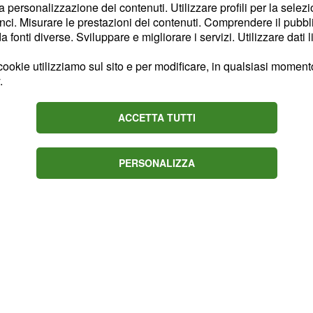
tto".
la personalizzazione dei contenuti. Utilizzare profili per la selez
ci. Misurare le prestazioni dei contenuti. Comprendere il pubblic
Bacio" era la frase dei
fonti diverse. Sviluppare e migliorare i servizi. Utilizzare dati l
frase scelta come
ookie utilizziamo sul sito e per modificare, in qualsiasi momento,
l bacio un apostrofo
.
ACCETTA TUTTI
PERSONALIZZA