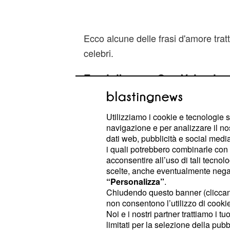
Ecco alcune delle frasi d'amore trat
celebri.
Frasi d'amore San Valentino
dei Baci Perugina
Utilizziamo i cookie e tecnologie s
Una delle prime frasi inserite all'int
navigazione e per analizzare il no
risalente al 1920 è la seguente: "
La
dati web, pubblicità e social media,
dimentica il bacio promesso, ma i
i quali potrebbero combinarle con a
acconsentire all’uso di tali tecnol
ricevuto è presto perduta".
scelte, anche eventualmente negand
“Personalizza”
.
Nel 1930, invece, la frase più getto
Chiudendo questo banner (clicca
bacio è una pazzia", semplice e dire
non consentono l’utilizzo di cookie 
Noi e i nostri partner trattiamo i t
maggior parte dei bigliettini dei ba
limitati per la selezione della pubb