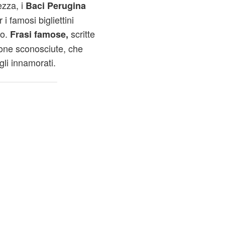
ezza, i
Baci Perugina
i famosi bigliettini
no.
scritte
Frasi famose,
sone sconosciute, che
li innamorati.