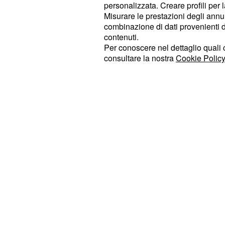
"Bacio: amore, fedeltà, amicizia, affe
personalizzata. Creare profili per 
Misurare le prestazioni degli annun
"ogni grande amore comincia con un 
combinazione di dati provenienti da 
contenuti.
Baci del 1950, mentre nel 1960, la 
Per conoscere nel dettaglio quali c
simbolo dei Baci, fu la seguente:
"I
consultare la nostra
Cookie Policy
roseo tra le parole: ti amo".