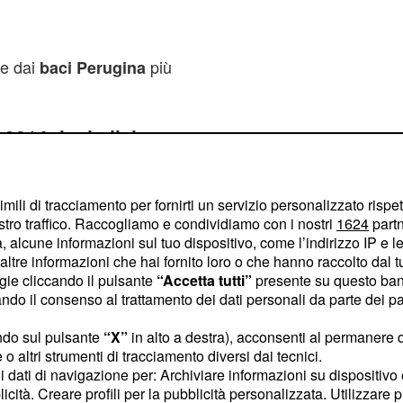
te dai
più
baci Perugina
 2014: le dediche
imili di tracciamento per fornirti un servizio personalizzato rispe
erno del cioccolatino,
stro traffico. Raccogliamo e condividiamo con i nostri
1624
partn
 memoria non
 alcune informazioni sul tuo dispositivo, come l’indirizzo IP e le 
l ricordo del bacio
ltre informazioni che hai fornito loro o che hanno raccolto dal tuo
ogie cliccando il pulsante
“Accetta tutti”
presente su questo ban
o il consenso al trattamento dei dati personali da parte dei par
nata fu la seguente: "un
ndo sul pulsante
“X”
in alto a destra), acconsenti al permanere 
tta. Nel 1940, invece, la
o altri strumenti di tracciamento diversi dai tecnici.
uoi dati di navigazione per: Archiviare informazioni su dispositivo 
ci conteneva questa frase:
licità. Creare profili per la pubblicità personalizzata. Utilizzare p