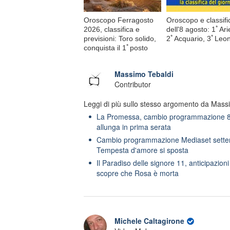
Oroscopo Ferragosto
Oroscopo e classifi
2026, classifica e
dell'8 agosto: 1ﾟAri
previsioni: Toro solido,
2ﾟAcquario, 3ﾟLeo
conquista il 1ﾟposto
Massimo Tebaldi
Contributor
Leggi di più sullo stesso argomento da Mass
La Promessa, cambio programmazione 8 
allunga in prima serata
Cambio programmazione Mediaset settem
Tempesta d'amore si sposta
Il Paradiso delle signore 11, anticipazion
scopre che Rosa è morta
Michele Caltagirone