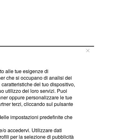
tto alle tue esigenze di
er che si occupano di analisi dei
caratteristiche del tuo dispositivo,
 utilizzo dei loro servizi. Puoi
ner oppure personalizzare le tue
tner terzi, cliccando sul pulsante
delle impostazioni predefinite che
e/o accedervi. Utilizzare dati
rofili per la selezione di pubblicità