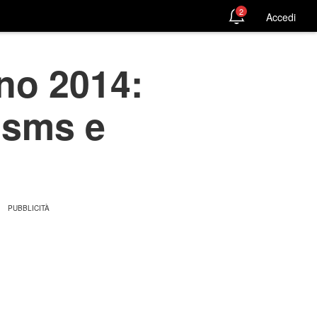
2
Accedi
no 2014:
e sms e