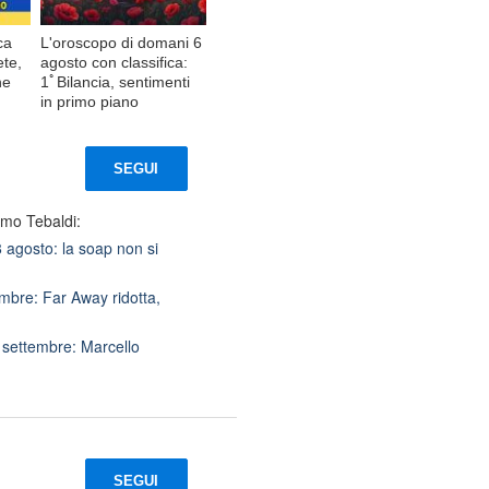
ca
L'oroscopo di domani 6
ete,
agosto con classifica:
ne
1ﾟBilancia, sentimenti
in primo piano
SEGUI
imo Tebaldi:
agosto: la soap non si
bre: Far Away ridotta,
i settembre: Marcello
SEGUI