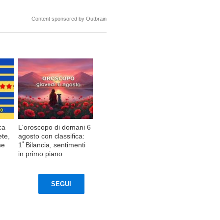
Content sponsored by Outbrain
ca
L'oroscopo di domani 6
ete,
agosto con classifica:
ne
1ﾟBilancia, sentimenti
in primo piano
SEGUI