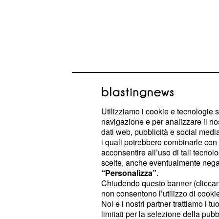
Utilizziamo i cookie e tecnologie s
navigazione e per analizzare il no
dati web, pubblicità e social media,
i quali potrebbero combinarle con a
acconsentire all’uso di tali tecnol
La settimana però nel suo insieme s
scelte, anche eventualmente negand
interessante del previsto in quanto 
“Personalizza”
.
Chiudendo questo banner (clicca
che non si sono mai presentate prim
non consentono l’utilizzo di cookie 
scappare.
Noi e i nostri partner trattiamo i t
limitati per la selezione della pubb