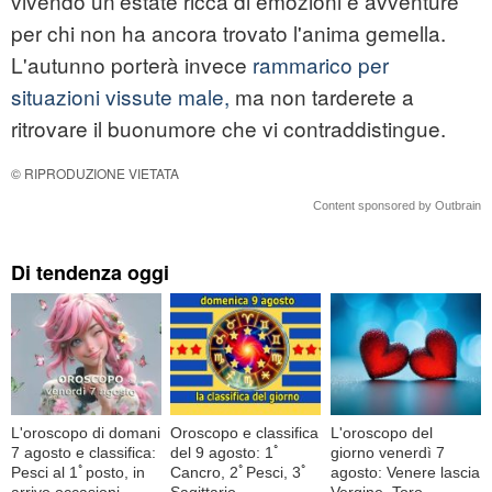
vivendo un'estate ricca di emozioni e avventure
per chi non ha ancora trovato l'anima gemella.
L'autunno porterà invece
rammarico per
situazioni vissute male,
ma non tarderete a
ritrovare il buonumore che vi contraddistingue.
© RIPRODUZIONE VIETATA
Content sponsored by Outbrain
Di tendenza oggi
L'oroscopo di domani
Oroscopo e classifica
L'oroscopo del
7 agosto e classifica:
del 9 agosto: 1ﾟ
giorno venerdì 7
Pesci al 1ﾟposto, in
Cancro, 2ﾟPesci, 3ﾟ
agosto: Venere lascia
arrivo occasioni
Sagittario
Vergine, Toro