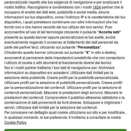
Questa sezione offre informazioni trasparenti su Blasting
personalizzato rispetto alle tue esigenze di navigazione e per analizzare il
nostro traffico. Raccogliamo e condividiamo con i nostri
1624
partner che si
News, sui nostri processi editoriali e su come ci impegniamo a
occupano di analisi dei dati web, pubblicità e social media, alcune
creare news di qualità. Inoltre, afferma la nostra aderenza a
informazioni sul tuo dispositivo, come l’indirizzo IP e le caratteristiche del tuo
‘Trust Project - News with Integrity’
Blasting News non è
dispositivo, i quali potrebbero combinarle con altre informazioni che hai
ancora membro del programma, ma ha richiesto di farne
fornito loro o che hanno raccolto dal tuo utilizzo dei loro servizi. Puoi
parte; Trust Project non ha ancora effettuato una verifica di
acconsentire all’uso di tali tecnologie cliccando il pulsante
“Accetta tutti”
conformità agli standard.
presente su questo banner oppure personalizzare le tue scelte, anche
eventualmente negando il consenso al trattamento dei dati personali da
parte dei partner terzi, cliccando sul pulsante
“Personalizza”
.
Su di noi
Chiudendo questo banner (cliccando sul pulsante
“X”
in alto a destra),
acconsenti al permanere delle impostazioni predefinite che non consentono
Team editoriale
l’utilizzo di cookie o altri strumenti di tracciamento diversi dai tecnici.
Noi e i nostri partner trattiamo i tuoi dati di navigazione per: Archiviare
Corporate
informazioni su dispositivo e/o accedervi. Utilizzare dati limitati per la
selezione della pubblicità. Creare profili per la pubblicità personalizzata.
Redazione
Utilizzare profili per la selezione di pubblicità personalizzata. Creare profili
per la personalizzazione dei contenuti. Utilizzare profili per la selezione di
Informativa Privacy
contenuti personalizzati. Misurare le prestazioni degli annunci. Misurare le
prestazioni dei contenuti. Comprendere il pubblico attraverso statistiche o la
Cookie Policy
combinazione di dati provenienti da fonti diverse. Sviluppare e migliorare i
servizi. Utilizzare dati limitati per la selezione dei contenuti.
Blasting SA, IDI CHE-247.845.224, Via Carlo Frasca, 3 - 6900
Per conoscere nel dettaglio quali cookie utilizziamo sul sito e per modificare,
Lugano (Svizzera) Tel:
+39 0690258937
in qualsiasi momento, le tue preferenze, ti invitiamo a consultare la nostra
Cookie Policy
.
© 2026 Blasting News