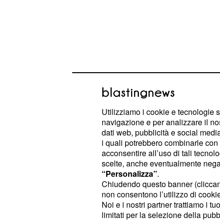
: Lasciate da parte i
Gemelli
cattivi
Utilizziamo i cookie e tecnologie s
a oscurare questo inizio settimana. 
navigazione e per analizzare il no
equilibrio con i vostri affetti.
dati web, pubblicità e social media,
i quali potrebbero combinarle con a
: In questo periodo pensate 
Cancro
acconsentire all’uso di tali tecnol
scelte, anche eventualmente negand
Mangiate sano, ve l
riposare di più.
“Personalizza”
.
apparato digerente.
Chiudendo questo banner (clicca
non consentono l’utilizzo di cookie 
: Il vostro atteggiamento vi p
Leone
Noi e i nostri partner trattiamo i t
limitati per la selezione della pubb
persino il partner. Curate di più
l'as