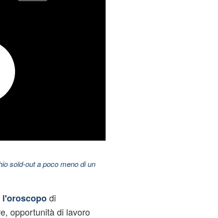
hio sold-out a poco meno di un
di
o l'oroscopo
e, opportunità di lavoro