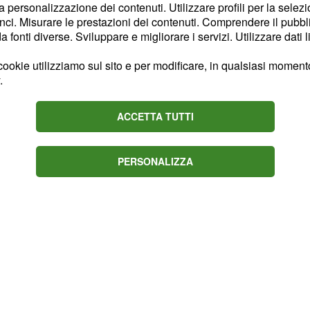
la personalizzazione dei contenuti. Utilizzare profili per la selez
ci. Misurare le prestazioni dei contenuti. Comprendere il pubblic
fonti diverse. Sviluppare e migliorare i servizi. Utilizzare dati l
il segno della Vergine,
ookie utilizziamo sul sito e per modificare, in qualsiasi momento,
È il momento di cambiare
.
tessi.
ACCETTA TUTTI
e attenzioni
passione
ualche spremuta d'arancia
PERSONALIZZA
gione.