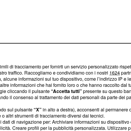
che continuano
 pensieri
imili di tracciamento per fornirti un servizio personalizzato rispe
Cercate di trovare un
stro traffico. Raccogliamo e condividiamo con i nostri
1624
partn
 alcune informazioni sul tuo dispositivo, come l’indirizzo IP e le 
ltre informazioni che hai fornito loro o che hanno raccolto dal tuo
troppo al lavoro, dovete
ogie cliccando il pulsante
“Accetta tutti”
presente su questo ban
o il consenso al trattamento dei dati personali da parte dei par
o chiede il vostro
ndo sul pulsante
“X”
in alto a destra), acconsenti al permanere 
o altri strumenti di tracciamento diversi dai tecnici.
orta a far aspettare
uoi dati di navigazione per: Archiviare informazioni su dispositivo 
licità. Creare profili per la pubblicità personalizzata. Utilizzare p
, e
petto esteriore