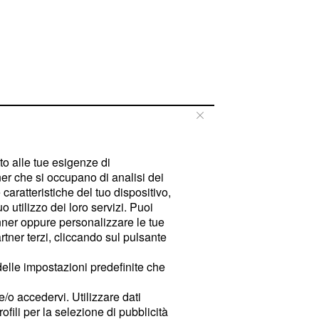
tto alle tue esigenze di
er che si occupano di analisi dei
caratteristiche del tuo dispositivo,
 utilizzo dei loro servizi. Puoi
ner oppure personalizzare le tue
tner terzi, cliccando sul pulsante
delle impostazioni predefinite che
e/o accedervi. Utilizzare dati
rofili per la selezione di pubblicità