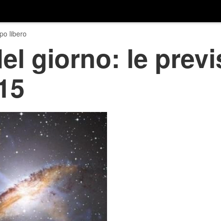
o libero
l giorno: le previ
15