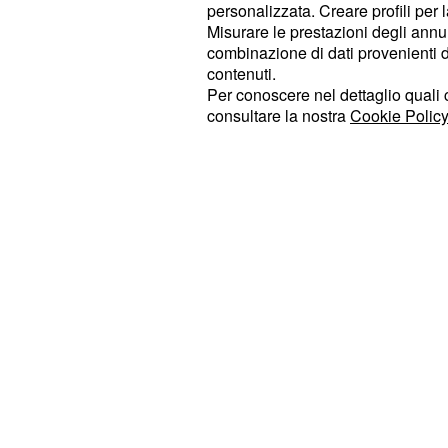
personalizzata. Creare profili per 
soprattutto l'egocentrismo.
Misurare le prestazioni degli annun
combinazione di dati provenienti da 
: L'oroscopo del giorno per 
Vergine
contenuti.
Per conoscere nel dettaglio quali c
prevede un
. 
mercoledì
sottotono
consultare la nostra
Cookie Policy
atteggiamento e pensare più a voi s
: Giornata all'insegna della
Bilancia
nei confronti del partner. Bevete q
in più per prevenire i malanni di sta