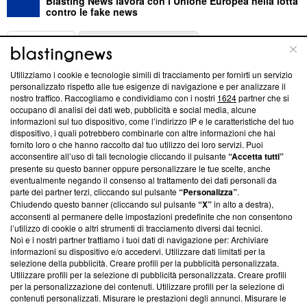
Blasting News lavora con l’Unione Europea nella lotta
contro le fake news
ABOUT
LINEA EDITORIALE
Utilizziamo i cookie e tecnologie simili di tracciamento per fornirti un servizio
Questa sezione offre informazioni trasparenti su Blasting
personalizzato rispetto alle tue esigenze di navigazione e per analizzare il
nostro traffico. Raccogliamo e condividiamo con i nostri
1624
partner che si
News, sui nostri processi editoriali e su come ci impegniamo a
occupano di analisi dei dati web, pubblicità e social media, alcune
creare news di qualità. Inoltre, afferma la nostra aderenza a
informazioni sul tuo dispositivo, come l’indirizzo IP e le caratteristiche del tuo
‘Trust Project - News with Integrity’
Blasting News non è
dispositivo, i quali potrebbero combinarle con altre informazioni che hai
ancora membro del programma, ma ha richiesto di farne
fornito loro o che hanno raccolto dal tuo utilizzo dei loro servizi. Puoi
parte; Trust Project non ha ancora effettuato una verifica di
acconsentire all’uso di tali tecnologie cliccando il pulsante
“Accetta tutti”
conformità agli standard.
presente su questo banner oppure personalizzare le tue scelte, anche
eventualmente negando il consenso al trattamento dei dati personali da
parte dei partner terzi, cliccando sul pulsante
“Personalizza”
.
Su di noi
Chiudendo questo banner (cliccando sul pulsante
“X”
in alto a destra),
acconsenti al permanere delle impostazioni predefinite che non consentono
Team editoriale
l’utilizzo di cookie o altri strumenti di tracciamento diversi dai tecnici.
Noi e i nostri partner trattiamo i tuoi dati di navigazione per: Archiviare
Corporate
informazioni su dispositivo e/o accedervi. Utilizzare dati limitati per la
selezione della pubblicità. Creare profili per la pubblicità personalizzata.
Redazione
Utilizzare profili per la selezione di pubblicità personalizzata. Creare profili
per la personalizzazione dei contenuti. Utilizzare profili per la selezione di
Informativa Privacy
contenuti personalizzati. Misurare le prestazioni degli annunci. Misurare le