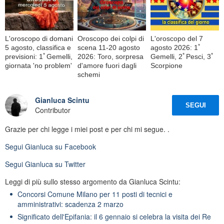
L'oroscopo di domani
Oroscopo dei colpi di
L'oroscopo del 7
5 agosto, classifica e
scena 11-20 agosto
agosto 2026: 1ﾟ
previsioni: 1ﾟGemelli,
2026: Toro, sorpresa
Gemelli, 2ﾟPesci, 3ﾟ
giornata 'no problem'
d'amore fuori dagli
Scorpione
schemi
Gianluca Scintu
SEGUI
Contributor
Grazie per chi legge i miei post e per chi mi segue. .
Segui
Gianluca
su Facebook
Segui
Gianluca
su Twitter
Leggi di più sullo stesso argomento da Gianluca Scintu:
Concorsi Comune Milano per 11 posti di tecnici e
amministrativi: scadenza 2 marzo
Significato dell'Epifania: il 6 gennaio si celebra la visita dei Re