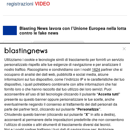
registrazioni
VIDEO
Blasting News lavora con l’Unione Europea nella lotta
contro le fake news
ABOUT
LINEA EDITORIALE
Utilizziamo i cookie e tecnologie simili di tracciamento per fornirti un servizio
Questa sezione offre informazioni trasparenti su Blasting
personalizzato rispetto alle tue esigenze di navigazione e per analizzare il
nostro traffico. Raccogliamo e condividiamo con i nostri
1624
partner che si
News, sui nostri processi editoriali e su come ci impegniamo a
occupano di analisi dei dati web, pubblicità e social media, alcune
creare news di qualità. Inoltre, afferma la nostra aderenza a
informazioni sul tuo dispositivo, come l’indirizzo IP e le caratteristiche del tuo
‘Trust Project - News with Integrity’
Blasting News non è
dispositivo, i quali potrebbero combinarle con altre informazioni che hai
ancora membro del programma, ma ha richiesto di farne
fornito loro o che hanno raccolto dal tuo utilizzo dei loro servizi. Puoi
parte; Trust Project non ha ancora effettuato una verifica di
acconsentire all’uso di tali tecnologie cliccando il pulsante
“Accetta tutti”
conformità agli standard.
presente su questo banner oppure personalizzare le tue scelte, anche
eventualmente negando il consenso al trattamento dei dati personali da
parte dei partner terzi, cliccando sul pulsante
“Personalizza”
.
Su di noi
Chiudendo questo banner (cliccando sul pulsante
“X”
in alto a destra),
acconsenti al permanere delle impostazioni predefinite che non consentono
Team editoriale
l’utilizzo di cookie o altri strumenti di tracciamento diversi dai tecnici.
Noi e i nostri partner trattiamo i tuoi dati di navigazione per: Archiviare