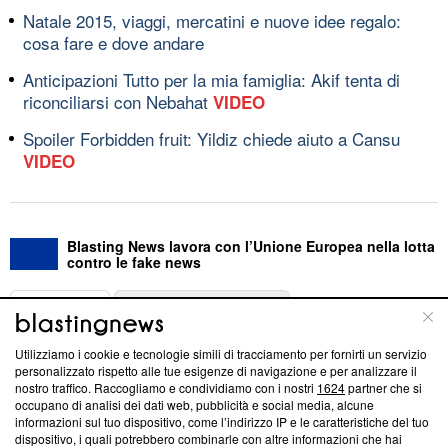
Natale 2015, viaggi, mercatini e nuove idee regalo:
cosa fare e dove andare
Anticipazioni Tutto per la mia famiglia: Akif tenta di
riconciliarsi con Nebahat
VIDEO
Spoiler Forbidden fruit: Yildiz chiede aiuto a Cansu
VIDEO
Blasting News lavora con l’Unione Europea nella lotta
contro le fake news
ABOUT
LINEA EDITORIALE
Utilizziamo i cookie e tecnologie simili di tracciamento per fornirti un servizio
Questa sezione offre informazioni trasparenti su Blasting
personalizzato rispetto alle tue esigenze di navigazione e per analizzare il
nostro traffico. Raccogliamo e condividiamo con i nostri
1624
partner che si
News, sui nostri processi editoriali e su come ci impegniamo a
occupano di analisi dei dati web, pubblicità e social media, alcune
creare news di qualità. Inoltre, afferma la nostra aderenza a
informazioni sul tuo dispositivo, come l’indirizzo IP e le caratteristiche del tuo
‘Trust Project - News with Integrity’
Blasting News non è
dispositivo, i quali potrebbero combinarle con altre informazioni che hai