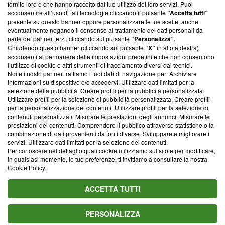
ancora membro del programma, ma ha richiesto di farne
fornito loro o che hanno raccolto dal tuo utilizzo dei loro servizi. Puoi
parte; Trust Project non ha ancora effettuato una verifica di
acconsentire all’uso di tali tecnologie cliccando il pulsante
“Accetta tutti”
conformità agli standard.
presente su questo banner oppure personalizzare le tue scelte, anche
eventualmente negando il consenso al trattamento dei dati personali da
parte dei partner terzi, cliccando sul pulsante
“Personalizza”
.
Su di noi
Chiudendo questo banner (cliccando sul pulsante
“X”
in alto a destra),
acconsenti al permanere delle impostazioni predefinite che non consentono
Team editoriale
l’utilizzo di cookie o altri strumenti di tracciamento diversi dai tecnici.
Noi e i nostri partner trattiamo i tuoi dati di navigazione per: Archiviare
Corporate
informazioni su dispositivo e/o accedervi. Utilizzare dati limitati per la
selezione della pubblicità. Creare profili per la pubblicità personalizzata.
Redazione
Utilizzare profili per la selezione di pubblicità personalizzata. Creare profili
per la personalizzazione dei contenuti. Utilizzare profili per la selezione di
Informativa Privacy
contenuti personalizzati. Misurare le prestazioni degli annunci. Misurare le
prestazioni dei contenuti. Comprendere il pubblico attraverso statistiche o la
Cookie Policy
combinazione di dati provenienti da fonti diverse. Sviluppare e migliorare i
servizi. Utilizzare dati limitati per la selezione dei contenuti.
Blasting SA, IDI CHE-247.845.224, Via Carlo Frasca, 3 - 6900
Per conoscere nel dettaglio quali cookie utilizziamo sul sito e per modificare,
Lugano (Svizzera) Tel:
+39 0690258937
in qualsiasi momento, le tue preferenze, ti invitiamo a consultare la nostra
Cookie Policy
.
© 2026 Blasting News
ACCETTA TUTTI
PERSONALIZZA