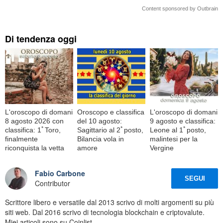
Content sponsored by Outbrain
Di tendenza oggi
L'oroscopo di domani
Oroscopo e classifica
L'oroscopo di domani
8 agosto 2026 con
del 10 agosto:
9 agosto e classifica:
classifica: 1ﾟToro,
Sagittario al 2ﾟposto,
Leone al 1ﾟposto,
finalmente
Bilancia vola in
malintesi per la
riconquista la vetta
amore
Vergine
Fabio Carbone
SEGUI
Contributor
Scrittore libero e versatile dal 2013 scrivo di molti argomenti su più
siti web. Dal 2016 scrivo di tecnologia blockchain e criptovalute.
Miei articoli sono su Coinlist.