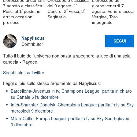
L'oroscopo di domani
Oroscopo e classifica
L'oroscopo del
7 agosto e classifica:
del 9 agosto: 1ﾟ
giorno venerdì 7
Pesci al 1ﾟposto, in
Cancro, 2ﾟPesci, 3ﾟ
agosto: Venere lascia
arrivo occasioni
Sagittario
Vergine, Toro
preziose
impegnato
Napyliscus
SEGUI
Contributor
Tutto il buio dell'universo non basta a spegnere la luce di una sola
candela - Rayden.
Segui
Luigi
su Twitter
Leggi di più sullo stesso argomento da Napyliscus:
Barcellona-Juventus in tv, Champions League: partita in chiaro
su Canale 5 l'8 dicembre
Inter-Shakhtar Donetsk, Champions League: partita in tv su Sky
mercoledì 9 dicembre
Milan-Celtic, Europa League: partita in tv su Sky Sport giovedì
3 dicembre