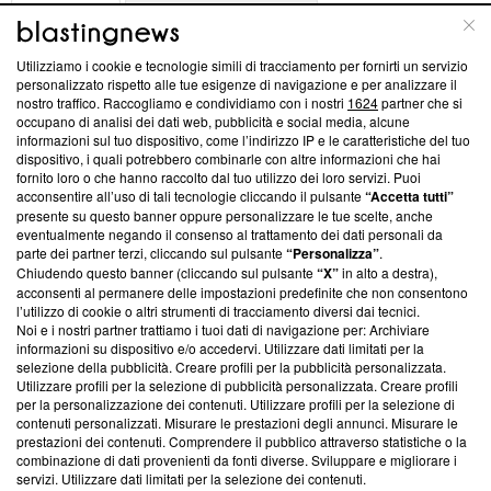
ABOUT
LINEA EDITORIALE
Utilizziamo i cookie e tecnologie simili di tracciamento per fornirti un servizio
Questa sezione offre informazioni trasparenti su Blasting
personalizzato rispetto alle tue esigenze di navigazione e per analizzare il
nostro traffico. Raccogliamo e condividiamo con i nostri
1624
partner che si
News, sui nostri processi editoriali e su come ci impegniamo a
occupano di analisi dei dati web, pubblicità e social media, alcune
creare news di qualità. Inoltre, afferma la nostra aderenza a
informazioni sul tuo dispositivo, come l’indirizzo IP e le caratteristiche del tuo
‘Trust Project - News with Integrity’
Blasting News non è
dispositivo, i quali potrebbero combinarle con altre informazioni che hai
ancora membro del programma, ma ha richiesto di farne
fornito loro o che hanno raccolto dal tuo utilizzo dei loro servizi. Puoi
parte; Trust Project non ha ancora effettuato una verifica di
acconsentire all’uso di tali tecnologie cliccando il pulsante
“Accetta tutti”
conformità agli standard.
presente su questo banner oppure personalizzare le tue scelte, anche
eventualmente negando il consenso al trattamento dei dati personali da
parte dei partner terzi, cliccando sul pulsante
“Personalizza”
.
Su di noi
Chiudendo questo banner (cliccando sul pulsante
“X”
in alto a destra),
acconsenti al permanere delle impostazioni predefinite che non consentono
Team editoriale
l’utilizzo di cookie o altri strumenti di tracciamento diversi dai tecnici.
Noi e i nostri partner trattiamo i tuoi dati di navigazione per: Archiviare
Corporate
informazioni su dispositivo e/o accedervi. Utilizzare dati limitati per la
selezione della pubblicità. Creare profili per la pubblicità personalizzata.
Redazione
Utilizzare profili per la selezione di pubblicità personalizzata. Creare profili
per la personalizzazione dei contenuti. Utilizzare profili per la selezione di
Informativa Privacy
contenuti personalizzati. Misurare le prestazioni degli annunci. Misurare le
prestazioni dei contenuti. Comprendere il pubblico attraverso statistiche o la
Cookie Policy
combinazione di dati provenienti da fonti diverse. Sviluppare e migliorare i
servizi. Utilizzare dati limitati per la selezione dei contenuti.
Blasting SA, IDI CHE-247.845.224, Via Carlo Frasca, 3 - 6900