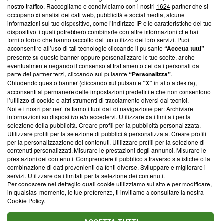
nostro traffico. Raccogliamo e condividiamo con i nostri
1624
partner che si
News, sui nostri processi editoriali e su come ci impegniamo a
occupano di analisi dei dati web, pubblicità e social media, alcune
creare news di qualità. Inoltre, afferma la nostra aderenza a
informazioni sul tuo dispositivo, come l’indirizzo IP e le caratteristiche del tuo
‘Trust Project - News with Integrity’
Blasting News non è
dispositivo, i quali potrebbero combinarle con altre informazioni che hai
ancora membro del programma, ma ha richiesto di farne
fornito loro o che hanno raccolto dal tuo utilizzo dei loro servizi. Puoi
parte; Trust Project non ha ancora effettuato una verifica di
acconsentire all’uso di tali tecnologie cliccando il pulsante
“Accetta tutti”
conformità agli standard.
presente su questo banner oppure personalizzare le tue scelte, anche
eventualmente negando il consenso al trattamento dei dati personali da
parte dei partner terzi, cliccando sul pulsante
“Personalizza”
.
Su di noi
Chiudendo questo banner (cliccando sul pulsante
“X”
in alto a destra),
acconsenti al permanere delle impostazioni predefinite che non consentono
Team editoriale
l’utilizzo di cookie o altri strumenti di tracciamento diversi dai tecnici.
Noi e i nostri partner trattiamo i tuoi dati di navigazione per: Archiviare
Corporate
informazioni su dispositivo e/o accedervi. Utilizzare dati limitati per la
selezione della pubblicità. Creare profili per la pubblicità personalizzata.
Redazione
Utilizzare profili per la selezione di pubblicità personalizzata. Creare profili
per la personalizzazione dei contenuti. Utilizzare profili per la selezione di
Informativa Privacy
contenuti personalizzati. Misurare le prestazioni degli annunci. Misurare le
prestazioni dei contenuti. Comprendere il pubblico attraverso statistiche o la
Cookie Policy
combinazione di dati provenienti da fonti diverse. Sviluppare e migliorare i
servizi. Utilizzare dati limitati per la selezione dei contenuti.
Blasting SA, IDI CHE-247.845.224, Via Carlo Frasca, 3 - 6900
Per conoscere nel dettaglio quali cookie utilizziamo sul sito e per modificare,
Lugano (Svizzera) Tel:
+39 0690258937
in qualsiasi momento, le tue preferenze, ti invitiamo a consultare la nostra
Cookie Policy
.
© 2026 Blasting News