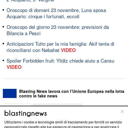
Oroscopo di domani 23 novembre, Luna sposa
Acquario: cinque i fortunati, eccoli
Oroscopo del giorno 23 novembre: previsioni da
Bilancia a Pesci
Anticipazioni Tutto per la mia famiglia: Akif tenta di
riconciliarsi con Nebahat
VIDEO
Spoiler Forbidden fruit: Yildiz chiede aiuto a Cansu
VIDEO
Blasting News lavora con l’Unione Europea nella lotta
contro le fake news
ABOUT
LINEA EDITORIALE
Utilizziamo i cookie e tecnologie simili di tracciamento per fornirti un servizio
Questa sezione offre informazioni trasparenti su Blasting
personalizzato rispetto alle tue esigenze di navigazione e per analizzare il