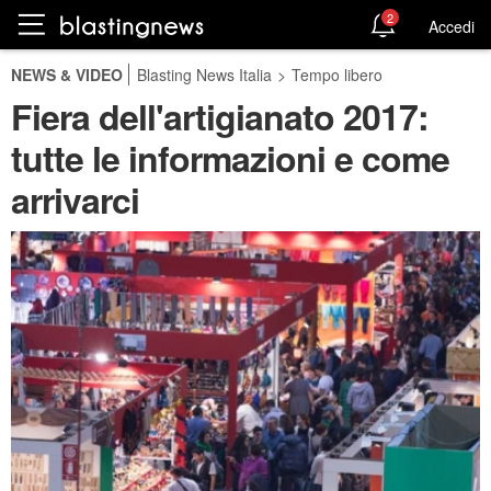
2
Accedi
NEWS & VIDEO
Blasting News Italia
>
Tempo libero
Fiera dell'artigianato 2017:
tutte le informazioni e come
arrivarci