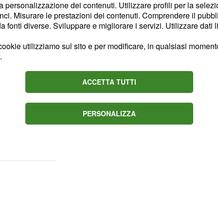
la personalizzazione dei contenuti. Utilizzare profili per la selez
ci. Misurare le prestazioni dei contenuti. Comprendere il pubblic
effetto "
". Se
Priming
fonti diverse. Sviluppare e migliorare i servizi. Utilizzare dati l
 senza fornire la scelta
mo sentito nessuna delle
ookie utilizziamo sul sito e per modificare, in qualsiasi momento,
.
zio ci siamo preparati a
ondo luogo, quando
ACCETTA TUTTI
che si propagano
sitario specializzato in
ppresentato graficamente
PERSONALIZZA
riginale "Yanny or