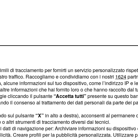
imili di tracciamento per fornirti un servizio personalizzato rispe
stro traffico. Raccogliamo e condividiamo con i nostri
1624
partn
rilevato che il 47% delle
 alcune informazioni sul tuo dispositivo, come l’indirizzo IP e le 
sente Laurel.
ltre informazioni che hai fornito loro o che hanno raccolto dal tuo
ogie cliccando il pulsante
“Accetta tutti”
presente su questo ban
attito sul web che sta
o il consenso al trattamento dei dati personali da parte dei par
tra
la scienza
con tutto
ndo sul pulsante
“X”
in alto a destra), acconsenti al permanere 
o altri strumenti di tracciamento diversi dai tecnici.
uoi dati di navigazione per: Archiviare informazioni su dispositivo 
licità. Creare profili per la pubblicità personalizzata. Utilizzare p