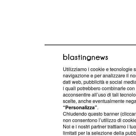
Utilizziamo i cookie e tecnologie s
navigazione e per analizzare il no
Un recente sondaggio
su Twitter
ha 
dati web, pubblicità e social media,
persone sente Yanny mentre il 53% 
i quali potrebbero combinarle con a
acconsentire all’uso di tali tecnol
Chiaramente questo ha creato un dib
scelte, anche eventualmente negand
“Personalizza”
.
dividendo la Nazione. Ma cosa c'en
Chiudendo questo banner (clicca
ciò?
non consentono l’utilizzo di cookie 
Noi e i nostri partner trattiamo i t
limitati per la selezione della pubb