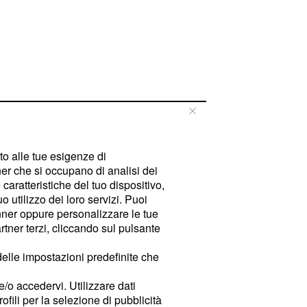
tto alle tue esigenze di
er che si occupano di analisi dei
caratteristiche del tuo dispositivo,
 utilizzo dei loro servizi. Puoi
ner oppure personalizzare le tue
tner terzi, cliccando sul pulsante
delle impostazioni predefinite che
e/o accedervi. Utilizzare dati
rofili per la selezione di pubblicità