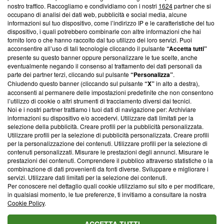
nostro traffico. Raccogliamo e condividiamo con i nostri
1624
partner che si
News, sui nostri processi editoriali e su come ci impegniamo a
occupano di analisi dei dati web, pubblicità e social media, alcune
creare news di qualità. Inoltre, afferma la nostra aderenza a
informazioni sul tuo dispositivo, come l’indirizzo IP e le caratteristiche del tuo
‘Trust Project - News with Integrity’
Blasting News non è
dispositivo, i quali potrebbero combinarle con altre informazioni che hai
ancora membro del programma, ma ha richiesto di farne
fornito loro o che hanno raccolto dal tuo utilizzo dei loro servizi. Puoi
parte; Trust Project non ha ancora effettuato una verifica di
acconsentire all’uso di tali tecnologie cliccando il pulsante
“Accetta tutti”
conformità agli standard.
presente su questo banner oppure personalizzare le tue scelte, anche
eventualmente negando il consenso al trattamento dei dati personali da
parte dei partner terzi, cliccando sul pulsante
“Personalizza”
.
Su di noi
Chiudendo questo banner (cliccando sul pulsante
“X”
in alto a destra),
acconsenti al permanere delle impostazioni predefinite che non consentono
Team editoriale
l’utilizzo di cookie o altri strumenti di tracciamento diversi dai tecnici.
Noi e i nostri partner trattiamo i tuoi dati di navigazione per: Archiviare
Corporate
informazioni su dispositivo e/o accedervi. Utilizzare dati limitati per la
selezione della pubblicità. Creare profili per la pubblicità personalizzata.
Redazione
Utilizzare profili per la selezione di pubblicità personalizzata. Creare profili
per la personalizzazione dei contenuti. Utilizzare profili per la selezione di
Informativa Privacy
contenuti personalizzati. Misurare le prestazioni degli annunci. Misurare le
prestazioni dei contenuti. Comprendere il pubblico attraverso statistiche o la
Cookie Policy
combinazione di dati provenienti da fonti diverse. Sviluppare e migliorare i
servizi. Utilizzare dati limitati per la selezione dei contenuti.
Blasting SA, IDI CHE-247.845.224, Via Carlo Frasca, 3 - 6900
Per conoscere nel dettaglio quali cookie utilizziamo sul sito e per modificare,
Lugano (Svizzera) Tel:
+39 0690258937
in qualsiasi momento, le tue preferenze, ti invitiamo a consultare la nostra
Cookie Policy
.
© 2026 Blasting News
ACCETTA TUTTI