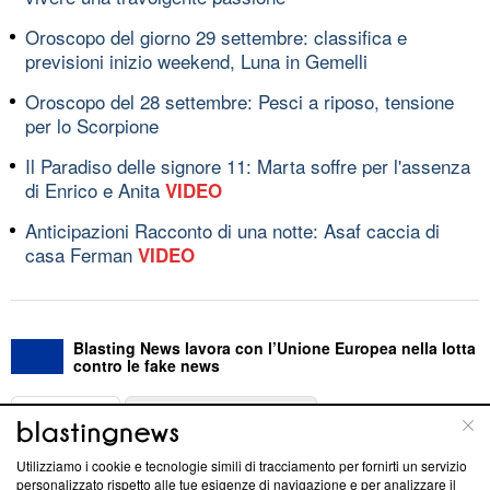
Oroscopo del giorno 29 settembre: classifica e
previsioni inizio weekend, Luna in Gemelli
Oroscopo del 28 settembre: Pesci a riposo, tensione
per lo Scorpione
Il Paradiso delle signore 11: Marta soffre per l'assenza
di Enrico e Anita
VIDEO
Anticipazioni Racconto di una notte: Asaf caccia di
casa Ferman
VIDEO
Blasting News lavora con l’Unione Europea nella lotta
contro le fake news
ABOUT
LINEA EDITORIALE
Utilizziamo i cookie e tecnologie simili di tracciamento per fornirti un servizio
Questa sezione offre informazioni trasparenti su Blasting
personalizzato rispetto alle tue esigenze di navigazione e per analizzare il