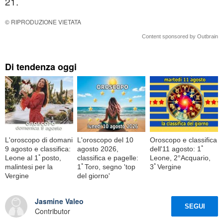
21.
© RIPRODUZIONE VIETATA
Content sponsored by Outbrain
Di tendenza oggi
L'oroscopo di domani
L'oroscopo del 10
Oroscopo e classifica
9 agosto e classifica:
agosto 2026,
dell'11 agosto: 1ﾟ
Leone al 1ﾟposto,
classifica e pagelle:
Leone, 2°Acquario,
malintesi per la
1ﾟToro, segno 'top
3ﾟVergine
Vergine
del giorno'
Jasmine Valeo
SEGUI
Contributor