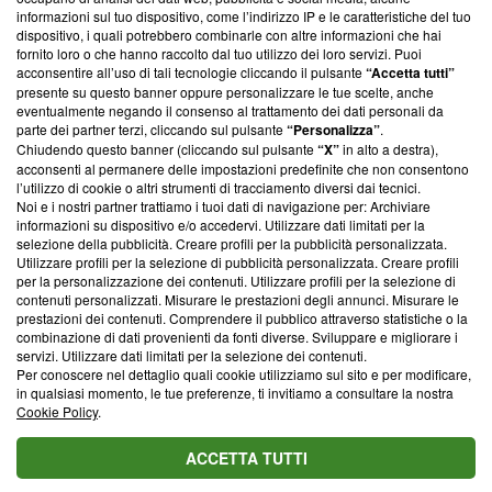
creare news di qualità. Inoltre, afferma la nostra aderenza a
informazioni sul tuo dispositivo, come l’indirizzo IP e le caratteristiche del tuo
‘Trust Project - News with Integrity’
Blasting News non è
dispositivo, i quali potrebbero combinarle con altre informazioni che hai
ancora membro del programma, ma ha richiesto di farne
fornito loro o che hanno raccolto dal tuo utilizzo dei loro servizi. Puoi
parte; Trust Project non ha ancora effettuato una verifica di
acconsentire all’uso di tali tecnologie cliccando il pulsante
“Accetta tutti”
conformità agli standard.
presente su questo banner oppure personalizzare le tue scelte, anche
eventualmente negando il consenso al trattamento dei dati personali da
parte dei partner terzi, cliccando sul pulsante
“Personalizza”
.
Su di noi
Chiudendo questo banner (cliccando sul pulsante
“X”
in alto a destra),
acconsenti al permanere delle impostazioni predefinite che non consentono
Team editoriale
l’utilizzo di cookie o altri strumenti di tracciamento diversi dai tecnici.
Noi e i nostri partner trattiamo i tuoi dati di navigazione per: Archiviare
Corporate
informazioni su dispositivo e/o accedervi. Utilizzare dati limitati per la
selezione della pubblicità. Creare profili per la pubblicità personalizzata.
Redazione
Utilizzare profili per la selezione di pubblicità personalizzata. Creare profili
per la personalizzazione dei contenuti. Utilizzare profili per la selezione di
Informativa Privacy
contenuti personalizzati. Misurare le prestazioni degli annunci. Misurare le
prestazioni dei contenuti. Comprendere il pubblico attraverso statistiche o la
Cookie Policy
combinazione di dati provenienti da fonti diverse. Sviluppare e migliorare i
servizi. Utilizzare dati limitati per la selezione dei contenuti.
Blasting SA, IDI CHE-247.845.224, Via Carlo Frasca, 3 - 6900
Per conoscere nel dettaglio quali cookie utilizziamo sul sito e per modificare,
Lugano (Svizzera) Tel:
+39 0690258937
in qualsiasi momento, le tue preferenze, ti invitiamo a consultare la nostra
Cookie Policy
.
© 2026 Blasting News
ACCETTA TUTTI