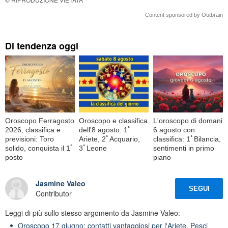
Content sponsored by Outbrain
Di tendenza oggi
Oroscopo Ferragosto
Oroscopo e classifica
L'oroscopo di domani
2026, classifica e
dell'8 agosto: 1ﾟ
6 agosto con
previsioni: Toro
Ariete, 2ﾟAcquario,
classifica: 1ﾟBilancia,
solido, conquista il 1ﾟ
3ﾟLeone
sentimenti in primo
posto
piano
Jasmine Valeo
SEGUI
Contributor
Leggi di più sullo stesso argomento da Jasmine Valeo:
Oroscopo 17 giugno: contatti vantaggiosi per l'Ariete, Pesci