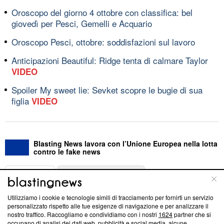
Oroscopo del giorno 4 ottobre con classifica: bel
giovedì per Pesci, Gemelli e Acquario
Oroscopo Pesci, ottobre: soddisfazioni sul lavoro
Anticipazioni Beautiful: Ridge tenta di calmare Taylor
VIDEO
Spoiler My sweet lie: Sevket scopre le bugie di sua
figlia
VIDEO
Blasting News lavora con l’Unione Europea nella lotta
contro le fake news
ABOUT
LINEA EDITORIALE
Utilizziamo i cookie e tecnologie simili di tracciamento per fornirti un servizio
Questa sezione offre informazioni trasparenti su Blasting
personalizzato rispetto alle tue esigenze di navigazione e per analizzare il
nostro traffico. Raccogliamo e condividiamo con i nostri
1624
partner che si
News, sui nostri processi editoriali e su come ci impegniamo a
occupano di analisi dei dati web, pubblicità e social media, alcune