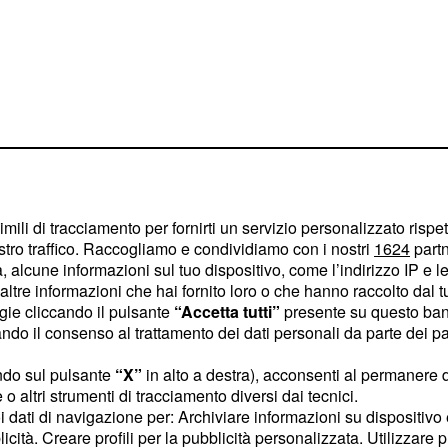
imili di tracciamento per fornirti un servizio personalizzato rispe
stro traffico. Raccogliamo e condividiamo con i nostri
1624
partn
 alcune informazioni sul tuo dispositivo, come l’indirizzo IP e le 
ltre informazioni che hai fornito loro o che hanno raccolto dal tuo
ogie cliccando il pulsante
“Accetta tutti”
presente su questo ban
i mercoledì 14
o il consenso al trattamento dei dati personali da parte dei par
 tono e
ndo sul pulsante
“X”
in alto a destra), acconsenti al permanere 
o altri strumenti di tracciamento diversi dai tecnici.
uoi dati di navigazione per: Archiviare informazioni su dispositivo 
liori. Farete fatica ad
licità. Creare profili per la pubblicità personalizzata. Utilizzare p