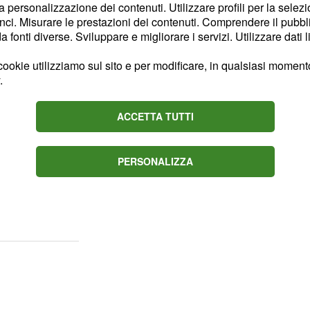
desidererete sarà
la personalizzazione dei contenuti. Utilizzare profili per la selez
ci. Misurare le prestazioni dei contenuti. Comprendere il pubblic
 impegni della giornata vi
fonti diverse. Sviluppare e migliorare i servizi. Utilizzare dati l
previsioni zodiacali di
oncentrarvi sugli aspetti
ookie utilizziamo sul sito e per modificare, in qualsiasi momento,
.
ere. Andare a lavoro
ttere la vostra
ACCETTA TUTTI
per risollevarvi l'umore e
inaspettata. Non siate
be ricambiare!
PERSONALIZZA
asterà per iniziare al