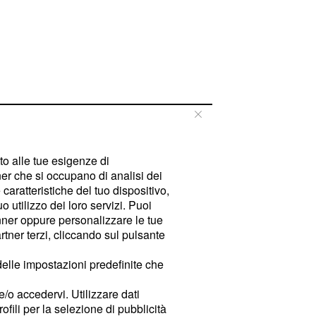
tto alle tue esigenze di
er che si occupano di analisi dei
caratteristiche del tuo dispositivo,
 utilizzo dei loro servizi. Puoi
ner oppure personalizzare le tue
tner terzi, cliccando sul pulsante
delle impostazioni predefinite che
e/o accedervi. Utilizzare dati
rofili per la selezione di pubblicità