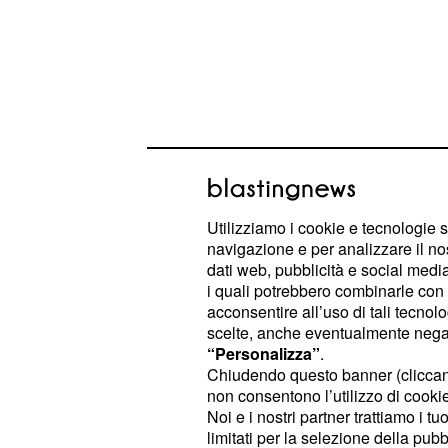
Utilizziamo i cookie e tecnologie s
navigazione e per analizzare il no
dati web, pubblicità e social media,
i quali potrebbero combinarle con a
acconsentire all’uso di tali tecnol
Previsioni zodiacali d
scelte, anche eventualmente negand
ottobre: Ariete giù di
“Personalizza”
.
Chiudendo questo banner (clicca
avventure per Toro
non consentono l’utilizzo di cookie 
Noi e i nostri partner trattiamo i t
: il risveglio non sarà tra i mig
Ariete
limitati per la selezione della pubb