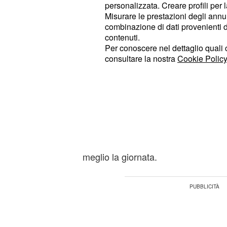
alzarvi dal letto e l'unica cosa che 
personalizzata. Creare profili per 
Misurare le prestazioni degli annun
disattivare la sveglia. Purtroppo, gli
combinazione di dati provenienti da 
spingeranno a mettervi in moto.
Le 
contenuti.
domani suggeriscono
di provare a c
Per conoscere nel dettaglio quali c
consultare la nostra
Cookie Policy
più positivi delle mansioni da svolg
annoiati, infatti, potrebbe comprome
produttività. Il partner farà di tutto 
potrebbe organizzare una sorpresa 
avari con i sorrisi: qualcuno potreb
: un pizzico di avventura non gu
Toro
meglio la giornata.