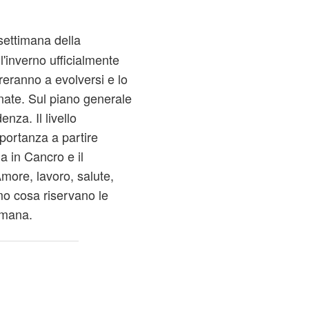
settimana della
'inverno ufficialmente
areranno a evolversi e lo
nate. Sul piano generale
enza. Il livello
portanza a partire
na in Cancro e il
Amore, lavoro, salute,
amo cosa riservano le
timana.