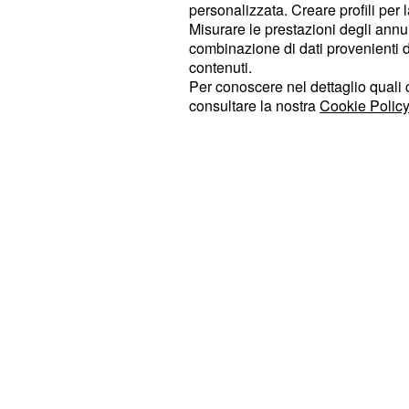
personalizzata. Creare profili per 
con il morale e non lasciatevi ferm
Misurare le prestazioni degli annun
famiglia potrebbero spuntare delle in
combinazione di dati provenienti da 
contenuti.
non affaticare troppo il vostro orga
Per conoscere nel dettaglio quali c
consultare la nostra
Cookie Policy
- L'oroscopo settimanale al 28
Toro
importanti da accogliere. La crisi che
ultimi anni potrà essere superata de
anche ad un aiuto inaspettato.