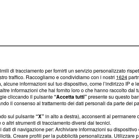
imili di tracciamento per fornirti un servizio personalizzato rispe
stro traffico. Raccogliamo e condividiamo con i nostri
1624
partn
po dall'Ariete
 alcune informazioni sul tuo dispositivo, come l’indirizzo IP e le 
ltre informazioni che hai fornito loro o che hanno raccolto dal tuo
ogie cliccando il pulsante
“Accetta tutti”
presente su questo ban
messa a dura prova in
o il consenso al trattamento dei dati personali da parte dei par
tardi e imprevisti. Dietro
ndo sul pulsante
“X”
in alto a destra), acconsenti al permanere 
pportunità di progredire,
o altri strumenti di tracciamento diversi dai tecnici.
ste neanche una
uoi dati di navigazione per: Archiviare informazioni su dispositivo 
licità. Creare profili per la pubblicità personalizzata. Utilizzare p
i cercate di tirarvi su