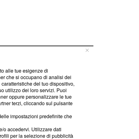
tto alle tue esigenze di
er che si occupano di analisi dei
caratteristiche del tuo dispositivo,
 utilizzo dei loro servizi. Puoi
ner oppure personalizzare le tue
tner terzi, cliccando sul pulsante
delle impostazioni predefinite che
e/o accedervi. Utilizzare dati
rofili per la selezione di pubblicità