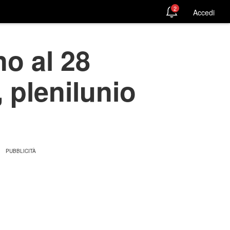
2
Accedi
no al 28
 plenilunio