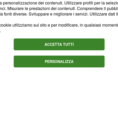
la personalizzazione dei contenuti. Utilizzare profili per la selez
are da nessuno. In
ci. Misurare le prestazioni dei contenuti. Comprendere il pubblic
sidie, inoltre, cercate di
fonti diverse. Sviluppare e migliorare i servizi. Utilizzare dati l
nismo.
ookie utilizziamo sul sito e per modificare, in qualsiasi momento,
.
 marzo parla di novità
 vi ha travolto negli
ACCETTA TUTTI
finitivamente, grazie
PERSONALIZZA