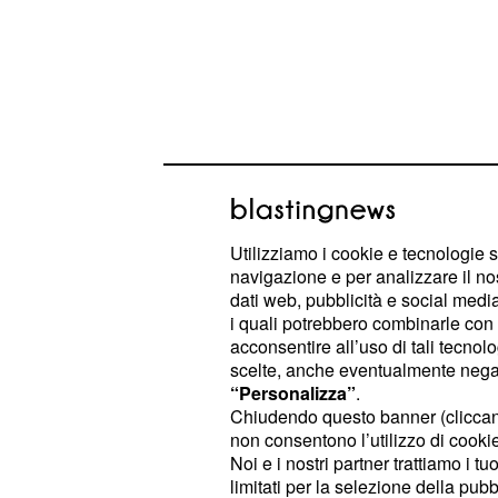
Utilizziamo i cookie e tecnologie s
navigazione e per analizzare il no
Previsioni dell'orosco
dati web, pubblicità e social media,
al Cancro
i quali potrebbero combinarle con a
acconsentire all’uso di tali tecnol
- La vostra caparbietà sarà 
Ariete
scelte, anche eventualmente negand
“Personalizza”
.
questa settimana piena di ostacoli, ri
Chiudendo questo banner (clicca
ad ogni battuta di arresto si cela l'o
non consentono l’utilizzo di cookie 
perché senza un problema non esi
Noi e i nostri partner trattiamo i t
limitati per la selezione della pubb
soluzione. Dunque, anziché abbatterv