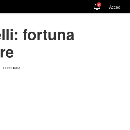
2
Accedi
li: fortuna
re