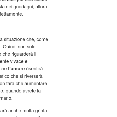
sta dei guadagni, allora
fettamente.
na situazione che, come
a. Quindi non solo
 che riguarderà il
mente vivace e
nche
risentirà
l'umore
fico che si riverserà
 non farà che aumentare
ggio, quando avrete la
i mano.
darà anche molta grinta