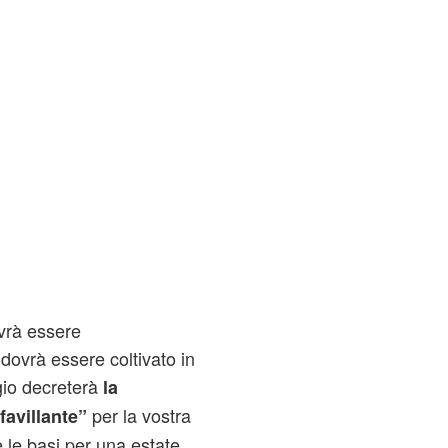
vrà essere
dovrà essere coltivato in
gio decreterà
la
per la vostra
avillante”
 le basi per una estate