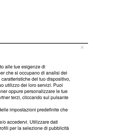
tto alle tue esigenze di
er che si occupano di analisi dei
caratteristiche del tuo dispositivo,
 utilizzo dei loro servizi. Puoi
ner oppure personalizzare le tue
tner terzi, cliccando sul pulsante
delle impostazioni predefinite che
e/o accedervi. Utilizzare dati
rofili per la selezione di pubblicità