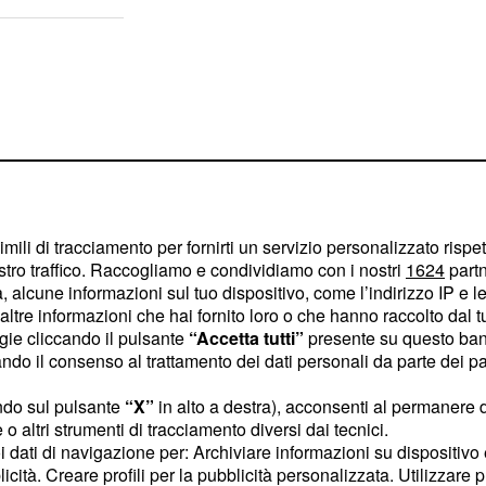
imili di tracciamento per fornirti un servizio personalizzato rispe
stro traffico. Raccogliamo e condividiamo con i nostri
1624
partn
 alcune informazioni sul tuo dispositivo, come l’indirizzo IP e le 
ltre informazioni che hai fornito loro o che hanno raccolto dal tuo
ogie cliccando il pulsante
“Accetta tutti”
presente su questo ban
o il consenso al trattamento dei dati personali da parte dei par
ore migliorerà
a
ndo sul pulsante
“X”
in alto a destra), acconsenti al permanere 
o altri strumenti di tracciamento diversi dai tecnici.
prio “modello” per le
uoi dati di navigazione per: Archiviare informazioni su dispositivo 
licità. Creare profili per la pubblicità personalizzata. Utilizzare p