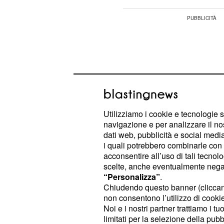
Utilizziamo i cookie e tecnologie s
navigazione e per analizzare il no
dati web, pubblicità e social media,
i quali potrebbero combinarle con a
acconsentire all’uso di tali tecnol
scelte, anche eventualmente negand
“Personalizza”
.
La stabilità della vostra storia d'am
Chiudendo questo banner (clicca
non consentono l’utilizzo di cookie 
dismisura, diventando un vero e pro
Noi e i nostri partner trattiamo i t
coppie che conoscete.
limitati per la selezione della pubb