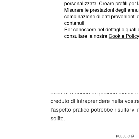
personalizzata. Creare profili per 
Prestare particolare attenzione al 
Misurare le prestazioni degli annun
combinazione di dati provenienti da 
stagione primaverile, perché potres
contenuti.
maturi per poter far evolvere signifi
Per conoscere nel dettaglio quali c
facendo un passo importante.
consultare la nostra
Cookie Policy
Lavoro
La presenza di
Giove nella costella
porterà benefici enormi a tutti i segn
semplicemente cogliere al volo le occ
accordi e anche di qualche mansio
creduto di intraprendere nella vostr
l'aspetto pratico potrebbe risultarvi
solito.