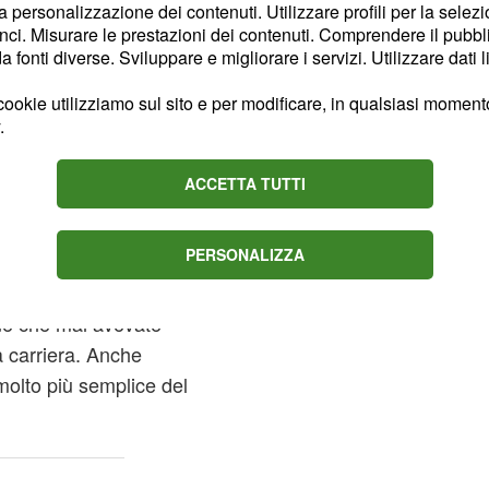
la personalizzazione dei contenuti. Utilizzare profili per la selez
periodo che concluderà la
ci. Misurare le prestazioni dei contenuti. Comprendere il pubblic
fonti diverse. Sviluppare e migliorare i servizi. Utilizzare dati l
te andare incontro a temi
cativamente il rapporto
ookie utilizziamo sul sito e per modificare, in qualsiasi momento,
.
ACCETTA TUTTI
zione dell'Acquario
PERSONALIZZA
i di aria: a voi basterà
asioni di lavoro, affari,
ne che mai avevate
a carriera. Anche
 molto più semplice del