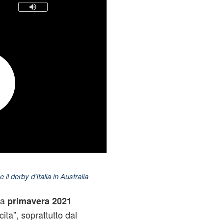
 il derby d'Italia in Australia
la
primavera 2021
ita”, soprattutto dal