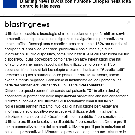
Blasting News lavora con l’Unione Europea nella lotta
contro le fake news
ABOUT
LINEA EDITORIALE
Utilizziamo i cookie e tecnologie simili di tracciamento per fornirti un servizio
Questa sezione offre informazioni trasparenti su Blasting
personalizzato rispetto alle tue esigenze di navigazione e per analizzare il
nostro traffico. Raccogliamo e condividiamo con i nostri
1624
partner che si
News, sui nostri processi editoriali e su come ci impegniamo a
occupano di analisi dei dati web, pubblicità e social media, alcune
creare news di qualità. Inoltre, afferma la nostra aderenza a
informazioni sul tuo dispositivo, come l’indirizzo IP e le caratteristiche del tuo
‘Trust Project - News with Integrity’
Blasting News non è
dispositivo, i quali potrebbero combinarle con altre informazioni che hai
ancora membro del programma, ma ha richiesto di farne
fornito loro o che hanno raccolto dal tuo utilizzo dei loro servizi. Puoi
parte; Trust Project non ha ancora effettuato una verifica di
acconsentire all’uso di tali tecnologie cliccando il pulsante
“Accetta tutti”
conformità agli standard.
presente su questo banner oppure personalizzare le tue scelte, anche
eventualmente negando il consenso al trattamento dei dati personali da
parte dei partner terzi, cliccando sul pulsante
“Personalizza”
.
Su di noi
Chiudendo questo banner (cliccando sul pulsante
“X”
in alto a destra),
acconsenti al permanere delle impostazioni predefinite che non consentono
Team editoriale
l’utilizzo di cookie o altri strumenti di tracciamento diversi dai tecnici.
Noi e i nostri partner trattiamo i tuoi dati di navigazione per: Archiviare
Corporate
informazioni su dispositivo e/o accedervi. Utilizzare dati limitati per la
selezione della pubblicità. Creare profili per la pubblicità personalizzata.
Redazione
Utilizzare profili per la selezione di pubblicità personalizzata. Creare profili
per la personalizzazione dei contenuti. Utilizzare profili per la selezione di
Informativa Privacy
contenuti personalizzati. Misurare le prestazioni degli annunci. Misurare le