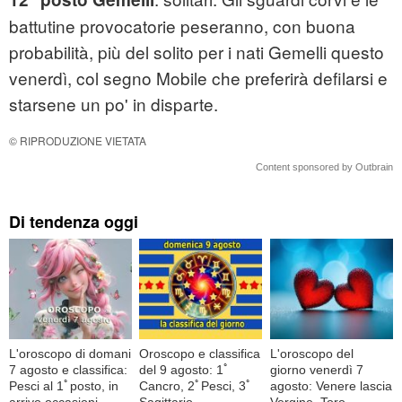
battutine provocatorie peseranno, con buona
probabilità, più del solito per i nati Gemelli questo
venerdì, col segno Mobile che preferirà defilarsi e
starsene un po' in disparte.
© RIPRODUZIONE VIETATA
Content sponsored by Outbrain
Di tendenza oggi
L'oroscopo di domani
Oroscopo e classifica
L'oroscopo del
7 agosto e classifica:
del 9 agosto: 1ﾟ
giorno venerdì 7
Pesci al 1ﾟposto, in
Cancro, 2ﾟPesci, 3ﾟ
agosto: Venere lascia
arrivo occasioni
Sagittario
Vergine, Toro