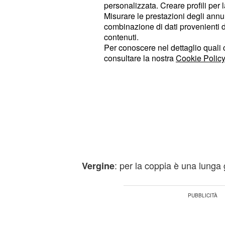
personalizzata. Creare profili per 
importante curare l'alimentazione e 
Misurare le prestazioni degli annun
nervosismo.
combinazione di dati provenienti da 
contenuti.
: il partner sta creando delle
Cancro
Per conoscere nel dettaglio quali c
consultare la nostra
Cookie Policy
e questo può portare malumori. I si
con molta più calma. Nella sfera lav
iniziare un progetto e prendere una r
: gli incontri dei cuori solitar
Leone
Nel campo lavorativo sono possibili
collaborazioni.
: per la coppia è una lunga g
Vergine