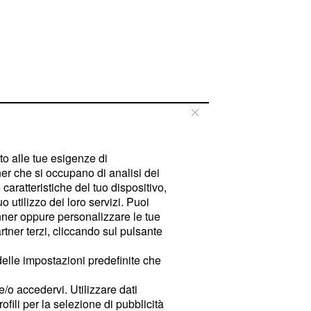
tto alle tue esigenze di
er che si occupano di analisi dei
caratteristiche del tuo dispositivo,
 utilizzo dei loro servizi. Puoi
ner oppure personalizzare le tue
tner terzi, cliccando sul pulsante
delle impostazioni predefinite che
e/o accedervi. Utilizzare dati
rofili per la selezione di pubblicità