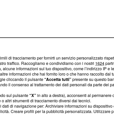
imili di tracciamento per fornirti un servizio personalizzato rispe
stro traffico. Raccogliamo e condividiamo con i nostri
1624
partn
 alcune informazioni sul tuo dispositivo, come l’indirizzo IP e le 
ltre informazioni che hai fornito loro o che hanno raccolto dal tuo
vanno assolutamente
ogie cliccando il pulsante
“Accetta tutti”
presente su questo ban
o il consenso al trattamento dei dati personali da parte dei par
ndo sul pulsante
“X”
in alto a destra), acconsenti al permanere 
re molte occasioni per
o altri strumenti di tracciamento diversi dai tecnici.
 coppia non deve
uoi dati di navigazione per: Archiviare informazioni su dispositivo 
 un chiarimento. È
licità. Creare profili per la pubblicità personalizzata. Utilizzare p