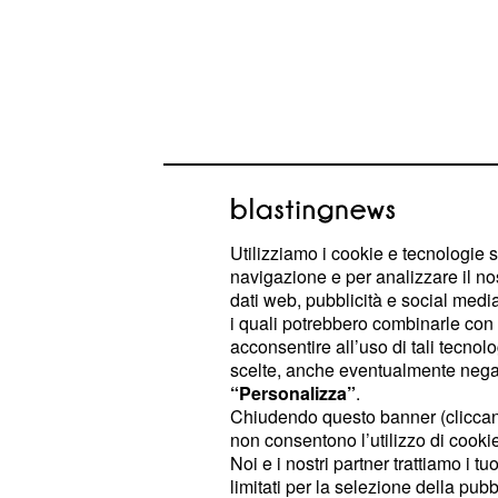
Utilizziamo i cookie e tecnologie s
navigazione e per analizzare il no
dati web, pubblicità e social media,
i quali potrebbero combinarle con a
Le decisioni lavorative importanti 
acconsentire all’uso di tali tecnol
rimandate.
scelte, anche eventualmente negand
“Personalizza”
.
Chiudendo questo banner (clicca
: chi cerca l'amore può ave
Gemelli
non consentono l’utilizzo di cookie 
conoscere delle nuove persone. La
Noi e i nostri partner trattiamo i t
perdere tempo e avere velocemente
limitati per la selezione della pubb