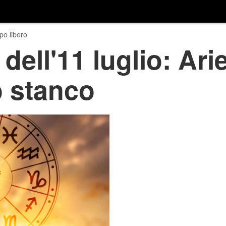
o libero
ell'11 luglio: Arie
o stanco