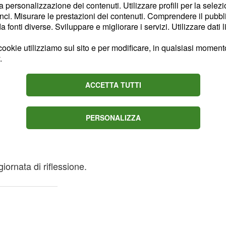
la personalizzazione dei contenuti. Utilizzare profili per la selez
tenere a bada il
ci. Misurare le prestazioni dei contenuti. Comprendere il pubblic
fonti diverse. Sviluppare e migliorare i servizi. Utilizzare dati l
 difficoltà alla dolce metà
ookie utilizziamo sul sito e per modificare, in qualsiasi momento,
.
ngle devono fare le cose
orativa è il momento di
ACCETTA TUTTI
ivincita.
i sono molto favorevoli.
PERSONALIZZA
 delle nuove
iornata di riflessione.