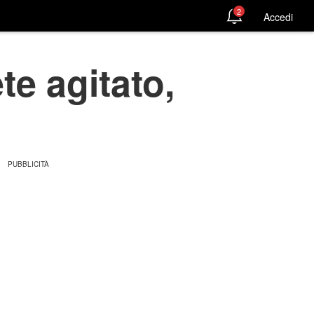
2
Accedi
te agitato,