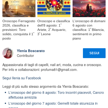
Oroscopo Ferragosto
Oroscopo e classifica
L'oroscopo di domani
2026, classifica e
dell'8 agosto: 1ﾟ
6 agosto con
previsioni: Toro
Ariete, 2ﾟAcquario,
classifica: 1ﾟBilancia,
solido, conquista il 1ﾟ
3ﾟLeone
sentimenti in primo
posto
piano
Ylenia Boscarato
SEGUI
Contributor
Appassionata di tagli di capelli, nail art, moda, cucina e oroscopo.
Per info e collaborazioni: profuma81@gmail.com.
Segui
Ilenia
su Facebook
Leggi di più sullo stesso argomento da Ylenia Boscarato:
L'oroscopo del giorno 8 agosto: Toro incontri piacevoli, Cancro
affettuosa amicizia
L'oroscopo del giorno 7 agosto: Gemelli totale sicurezza in
amore