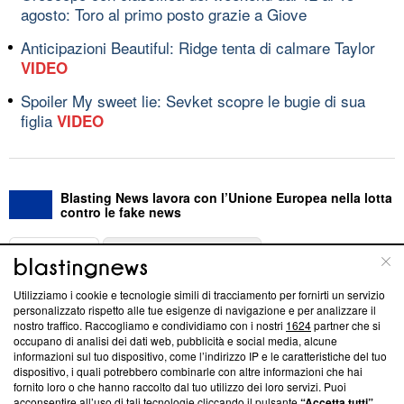
agosto: Toro al primo posto grazie a Giove
Anticipazioni Beautiful: Ridge tenta di calmare Taylor
VIDEO
Spoiler My sweet lie: Sevket scopre le bugie di sua
figlia
VIDEO
Blasting News lavora con l’Unione Europea nella lotta
contro le fake news
ABOUT
LINEA EDITORIALE
Utilizziamo i cookie e tecnologie simili di tracciamento per fornirti un servizio
Questa sezione offre informazioni trasparenti su Blasting
personalizzato rispetto alle tue esigenze di navigazione e per analizzare il
nostro traffico. Raccogliamo e condividiamo con i nostri
1624
partner che si
News, sui nostri processi editoriali e su come ci impegniamo a
occupano di analisi dei dati web, pubblicità e social media, alcune
creare news di qualità. Inoltre, afferma la nostra aderenza a
informazioni sul tuo dispositivo, come l’indirizzo IP e le caratteristiche del tuo
‘Trust Project - News with Integrity’
Blasting News non è
dispositivo, i quali potrebbero combinarle con altre informazioni che hai
ancora membro del programma, ma ha richiesto di farne
fornito loro o che hanno raccolto dal tuo utilizzo dei loro servizi. Puoi
parte; Trust Project non ha ancora effettuato una verifica di
acconsentire all’uso di tali tecnologie cliccando il pulsante
“Accetta tutti”