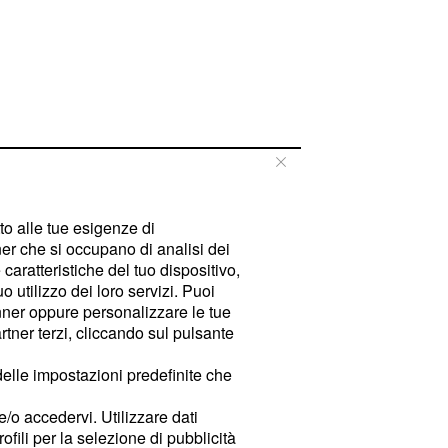
tto alle tue esigenze di
er che si occupano di analisi dei
caratteristiche del tuo dispositivo,
 utilizzo dei loro servizi. Puoi
ner oppure personalizzare le tue
tner terzi, cliccando sul pulsante
delle impostazioni predefinite che
e/o accedervi. Utilizzare dati
rofili per la selezione di pubblicità