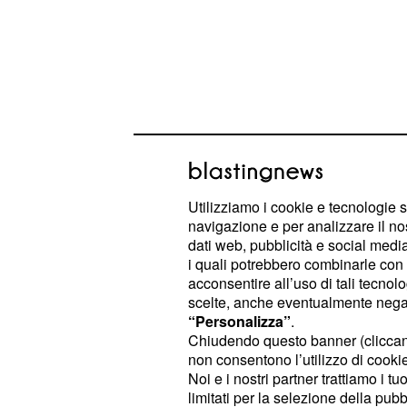
Utilizziamo i cookie e tecnologie s
navigazione e per analizzare il no
La settimana sarà propizia per raggi
dati web, pubblicità e social media,
i quali potrebbero combinarle con a
in am
Toro (20 aprile - 20 maggio):
acconsentire all’uso di tali tecnol
sperimentare una maggiore conness
scelte, anche eventualmente negand
“Personalizza”
.
partner. Dedicatevi a conversazion
Chiudendo questo banner (clicca
intimità. Sul lavoro, le vostre capac
non consentono l’utilizzo di cookie 
un punto di forza. Siate pazienti co
Noi e i nostri partner trattiamo i t
limitati per la selezione della pubb
tempo e attenzione.