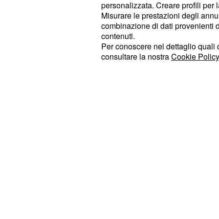
personalizzata. Creare profili per 
Misurare le prestazioni degli annun
Gemelli (21 maggio - 20 giugno):
combinazione di dati provenienti da 
del segno dovrebbero concentrarsi 
contenuti.
Per conoscere nel dettaglio quali c
amore. Esprimete chiaramente i vost
consultare la nostra
Cookie Policy
il vostro partner.
Sul lavoro, cercate 
concentratevi su obiettivi chiave. La 
aiuterà a risolvere le sfide.