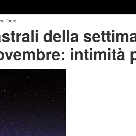
o libero
strali della settim
ovembre: intimità p