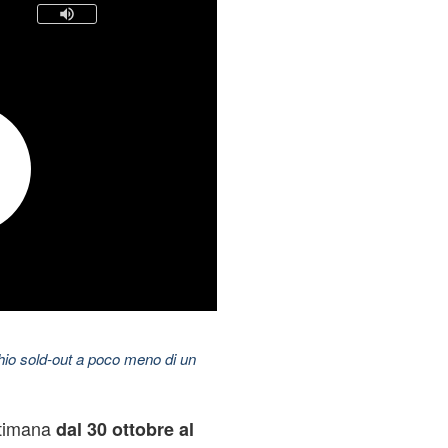
hio sold-out a poco meno di un
ttimana
dal 30 ottobre al