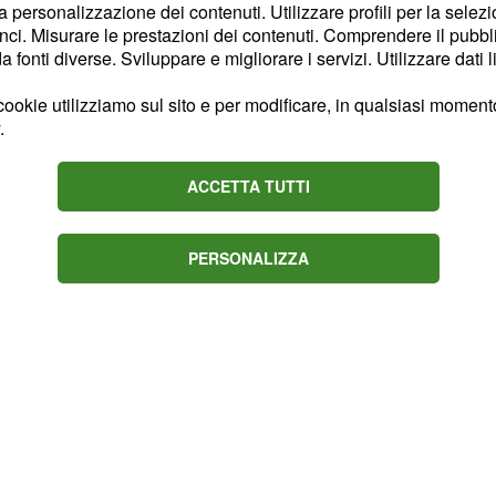
la personalizzazione dei contenuti. Utilizzare profili per la selez
ci. Misurare le prestazioni dei contenuti. Comprendere il pubblic
questa settimana, i nati
fonti diverse. Sviluppare e migliorare i servizi. Utilizzare dati l
sulla comunicazione in
ookie utilizziamo sul sito e per modificare, in qualsiasi momento,
ri sentimenti e ascoltate
.
di ridurre le distrazioni e
vostra versatilità vi
ACCETTA TUTTI
PERSONALIZZA