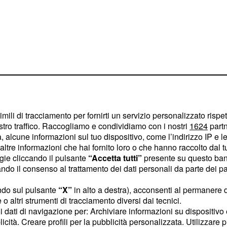
imili di tracciamento per fornirti un servizio personalizzato rispe
stro traffico. Raccogliamo e condividiamo con i nostri
1624
partn
ungere obiettivi.
 alcune informazioni sul tuo dispositivo, come l’indirizzo IP e le 
ltre informazioni che hai fornito loro o che hanno raccolto dal tuo
ore, il segno potrebbe
ogie cliccando il pulsante
“Accetta tutti”
presente su questo ban
ione emotiva con il
o il consenso al trattamento dei dati personali da parte dei par
i profonde e momenti di
ndo sul pulsante
“X”
in alto a destra), acconsenti al permanere 
ità organizzative saranno
o altri strumenti di tracciamento diversi dai tecnici.
n progetti che richiedono
uoi dati di navigazione per: Archiviare informazioni su dispositivo 
licità. Creare profili per la pubblicità personalizzata. Utilizzare p