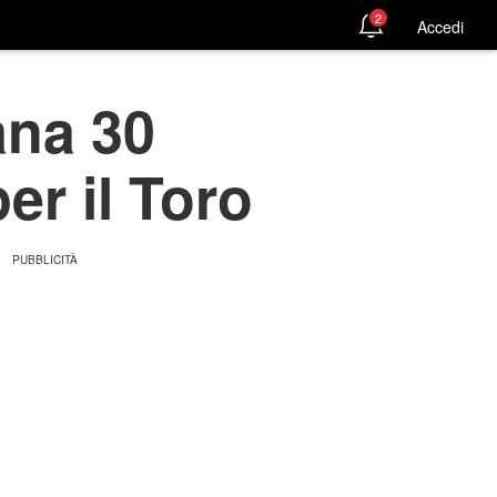
2
Accedi
ana 30
er il Toro