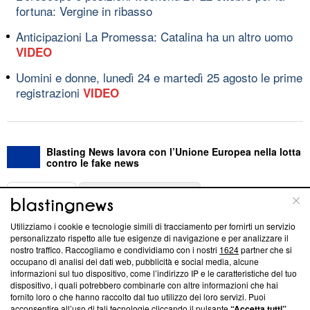
fortuna: Vergine in ribasso
Anticipazioni La Promessa: Catalina ha un altro uomo
VIDEO
Uomini e donne, lunedì 24 e martedì 25 agosto le prime
registrazioni
VIDEO
Blasting News lavora con l’Unione Europea nella lotta
contro le fake news
ABOUT
LINEA EDITORIALE
Utilizziamo i cookie e tecnologie simili di tracciamento per fornirti un servizio
Questa sezione offre informazioni trasparenti su Blasting
personalizzato rispetto alle tue esigenze di navigazione e per analizzare il
nostro traffico. Raccogliamo e condividiamo con i nostri
1624
partner che si
News, sui nostri processi editoriali e su come ci impegniamo a
occupano di analisi dei dati web, pubblicità e social media, alcune
creare news di qualità. Inoltre, afferma la nostra aderenza a
informazioni sul tuo dispositivo, come l’indirizzo IP e le caratteristiche del tuo
‘Trust Project - News with Integrity’
Blasting News non è
dispositivo, i quali potrebbero combinarle con altre informazioni che hai
ancora membro del programma, ma ha richiesto di farne
fornito loro o che hanno raccolto dal tuo utilizzo dei loro servizi. Puoi
parte; Trust Project non ha ancora effettuato una verifica di
acconsentire all’uso di tali tecnologie cliccando il pulsante
“Accetta tutti”