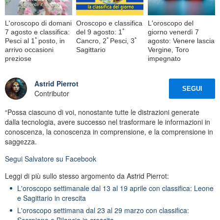
L'oroscopo di domani
Oroscopo e classifica
L'oroscopo del
7 agosto e classifica:
del 9 agosto: 1ﾟ
giorno venerdì 7
Pesci al 1ﾟposto, in
Cancro, 2ﾟPesci, 3ﾟ
agosto: Venere lascia
arrivo occasioni
Sagittario
Vergine, Toro
preziose
impegnato
Astrid Pierrot
SEGUI
Contributor
“Possa ciascuno di voi, nonostante tutte le distrazioni generate
dalla tecnologia, avere successo nel trasformare le informazioni in
conoscenza, la conoscenza in comprensione, e la comprensione in
saggezza.
Segui
Salvatore
su Facebook
Leggi di più sullo stesso argomento da Astrid Pierrot:
L'oroscopo settimanale dal 13 al 19 aprile con classifica: Leone
e Sagittario in crescita
L'oroscopo settimana dal 23 al 29 marzo con classifica:
Scorpione e Bilancia in crescita