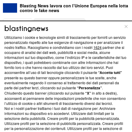
Blasting News lavora con l’Unione Europea nella lotta
contro le fake news
ABOUT
LINEA EDITORIALE
Utilizziamo i cookie e tecnologie simili di tracciamento per fornirti un servizio
Questa sezione offre informazioni trasparenti su Blasting
personalizzato rispetto alle tue esigenze di navigazione e per analizzare il
nostro traffico. Raccogliamo e condividiamo con i nostri
1624
partner che si
News, sui nostri processi editoriali e su come ci impegniamo a
occupano di analisi dei dati web, pubblicità e social media, alcune
creare news di qualità. Inoltre, afferma la nostra aderenza a
informazioni sul tuo dispositivo, come l’indirizzo IP e le caratteristiche del tuo
‘Trust Project - News with Integrity’
Blasting News non è
dispositivo, i quali potrebbero combinarle con altre informazioni che hai
ancora membro del programma, ma ha richiesto di farne
fornito loro o che hanno raccolto dal tuo utilizzo dei loro servizi. Puoi
parte; Trust Project non ha ancora effettuato una verifica di
acconsentire all’uso di tali tecnologie cliccando il pulsante
“Accetta tutti”
conformità agli standard.
presente su questo banner oppure personalizzare le tue scelte, anche
eventualmente negando il consenso al trattamento dei dati personali da
parte dei partner terzi, cliccando sul pulsante
“Personalizza”
.
Su di noi
Chiudendo questo banner (cliccando sul pulsante
“X”
in alto a destra),
acconsenti al permanere delle impostazioni predefinite che non consentono
Team editoriale
l’utilizzo di cookie o altri strumenti di tracciamento diversi dai tecnici.
Noi e i nostri partner trattiamo i tuoi dati di navigazione per: Archiviare
Corporate
informazioni su dispositivo e/o accedervi. Utilizzare dati limitati per la
selezione della pubblicità. Creare profili per la pubblicità personalizzata.
Redazione
Utilizzare profili per la selezione di pubblicità personalizzata. Creare profili
per la personalizzazione dei contenuti. Utilizzare profili per la selezione di
Informativa Privacy