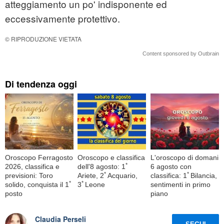
atteggiamento un po' indisponente ed
eccessivamente protettivo.
© RIPRODUZIONE VIETATA
Content sponsored by Outbrain
Di tendenza oggi
Oroscopo Ferragosto
Oroscopo e classifica
L'oroscopo di domani
2026, classifica e
dell'8 agosto: 1ﾟ
6 agosto con
previsioni: Toro
Ariete, 2ﾟAcquario,
classifica: 1ﾟBilancia,
solido, conquista il 1ﾟ
3ﾟLeone
sentimenti in primo
posto
piano
Claudia Perseli