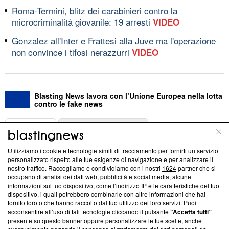
Roma-Termini, blitz dei carabinieri contro la
microcriminalità giovanile: 19 arresti
VIDEO
Gonzalez all'Inter e Frattesi alla Juve ma l'operazione
non convince i tifosi nerazzurri
VIDEO
Blasting News lavora con l’Unione Europea nella lotta
contro le fake news
ABOUT
LINEA EDITORIALE
Utilizziamo i cookie e tecnologie simili di tracciamento per fornirti un servizio
Questa sezione offre informazioni trasparenti su Blasting
personalizzato rispetto alle tue esigenze di navigazione e per analizzare il
nostro traffico. Raccogliamo e condividiamo con i nostri
1624
partner che si
News, sui nostri processi editoriali e su come ci impegniamo a
occupano di analisi dei dati web, pubblicità e social media, alcune
creare news di qualità. Inoltre, afferma la nostra aderenza a
informazioni sul tuo dispositivo, come l’indirizzo IP e le caratteristiche del tuo
‘Trust Project - News with Integrity’
Blasting News non è
dispositivo, i quali potrebbero combinarle con altre informazioni che hai
ancora membro del programma, ma ha richiesto di farne
fornito loro o che hanno raccolto dal tuo utilizzo dei loro servizi. Puoi
parte; Trust Project non ha ancora effettuato una verifica di
acconsentire all’uso di tali tecnologie cliccando il pulsante
“Accetta tutti”
conformità agli standard.
presente su questo banner oppure personalizzare le tue scelte, anche