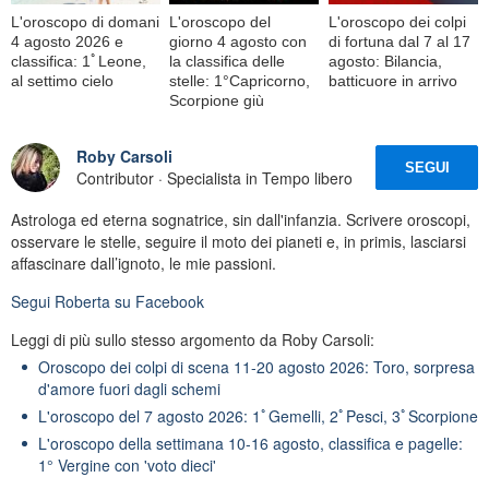
L'oroscopo di domani
L'oroscopo del
L'oroscopo dei colpi
4 agosto 2026 e
giorno 4 agosto con
di fortuna dal 7 al 17
classifica: 1ﾟLeone,
la classifica delle
agosto: Bilancia,
al settimo cielo
stelle: 1°Capricorno,
batticuore in arrivo
Scorpione giù
Roby Carsoli
SEGUI
Contributor · Specialista in Tempo libero
Astrologa ed eterna sognatrice, sin dall'infanzia. Scrivere oroscopi,
osservare le stelle, seguire il moto dei pianeti e, in primis, lasciarsi
affascinare dall’ignoto, le mie passioni.
Segui
Roberta
su Facebook
Leggi di più sullo stesso argomento da Roby Carsoli:
Oroscopo dei colpi di scena 11-20 agosto 2026: Toro, sorpresa
d'amore fuori dagli schemi
L'oroscopo del 7 agosto 2026: 1ﾟGemelli, 2ﾟPesci, 3ﾟScorpione
L'oroscopo della settimana 10-16 agosto, classifica e pagelle:
1° Vergine con 'voto dieci'