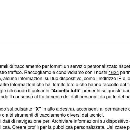
o sentimentale e
 5-11 agosto:
imili di tracciamento per fornirti un servizio personalizzato rispe
stro traffico. Raccogliamo e condividiamo con i nostri
1624
partn
ancro
 alcune informazioni sul tuo dispositivo, come l’indirizzo IP e le 
ltre informazioni che hai fornito loro o che hanno raccolto dal tuo
i Giove si farà sentire
ogie cliccando il pulsante
“Accetta tutti”
presente su questo ban
Giove si occuperà della
o il consenso al trattamento dei dati personali da parte dei par
igliorerà la
ndo sul pulsante
“X”
in alto a destra), acconsenti al permanere 
. Se vivete da soli, è
o altri strumenti di tracciamento diversi dai tecnici.
to di questo astro regali
uoi dati di navigazione per: Archiviare informazioni su dispositivo 
eneficiare di una
licità. Creare profili per la pubblicità personalizzata. Utilizzare p