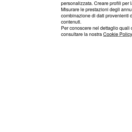
personalizzata. Creare profili per 
combinazione di circostanze partico
Misurare le prestazioni degli annun
fronte finanziario. Potrebbero esse
combinazione di dati provenienti da 
opportunità che vi aiuteranno a pre
contenuti.
Per conoscere nel dettaglio quali c
transazioni in borsa molto vantaggio
consultare la nostra
Cookie Policy
– Sotto l'ala protettiva di Vener
Toro
sarà profondo.
coppia