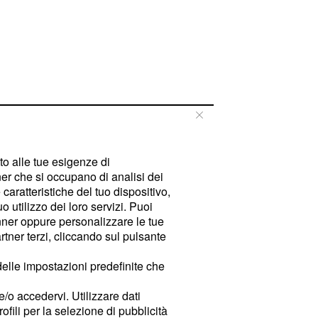
tto alle tue esigenze di
er che si occupano di analisi dei
caratteristiche del tuo dispositivo,
 utilizzo dei loro servizi. Puoi
ner oppure personalizzare le tue
tner terzi, cliccando sul pulsante
delle impostazioni predefinite che
e/o accedervi. Utilizzare dati
rofili per la selezione di pubblicità