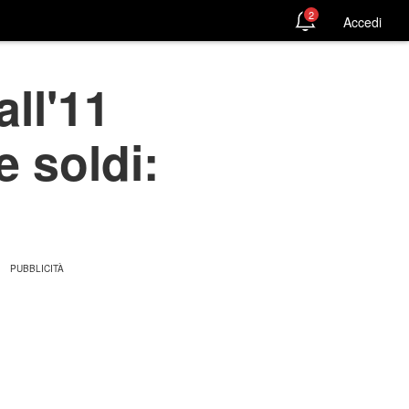
2
Accedi
ll'11
e soldi: