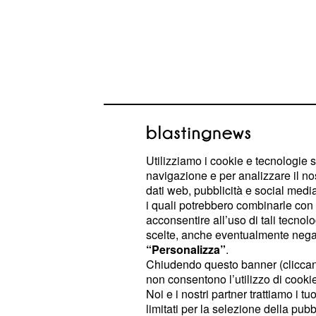
Previsioni dell'ambit
finanziario, settimana
Utilizziamo i cookie e tecnologie s
navigazione e per analizzare il no
pagelle da Ariete a C
dati web, pubblicità e social media,
i quali potrebbero combinarle con a
– L'influenza molto benefica d
Ariete
acconsentire all’uso di tali tecnol
soprattutto nel campo dell'
. 
amore
scelte, anche eventualmente negand
vita di coppia e infonderà armonia, m
“Personalizza”
.
Chiudendo questo banner (clicca
comprensione e potenzierà l’intimità
non consentono l’utilizzo di cookie 
molto probabile che il potente impat
Noi e i nostri partner trattiamo i t
un incontro significativo. Potreste b
limitati per la selezione della pubb