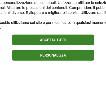
la personalizzazione dei contenuti. Utilizzare profili per la selez
larmente favorevoli sul
ci. Misurare le prestazioni dei contenuti. Comprendere il pubblic
re occasioni oppure
fonti diverse. Sviluppare e migliorare i servizi. Utilizzare dati l
vedere investimenti o
ookie utilizziamo sul sito e per modificare, in qualsiasi momento,
si. Voto: 8
.
e, il vostro
rapporto di
ACCETTA TUTTI
PERSONALIZZA