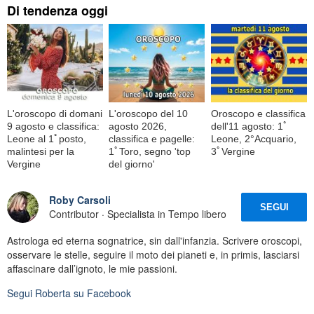
Di tendenza oggi
L'oroscopo di domani
L'oroscopo del 10
Oroscopo e classifica
9 agosto e classifica:
agosto 2026,
dell'11 agosto: 1ﾟ
Leone al 1ﾟposto,
classifica e pagelle:
Leone, 2°Acquario,
malintesi per la
1ﾟToro, segno 'top
3ﾟVergine
Vergine
del giorno'
Roby Carsoli
SEGUI
Contributor · Specialista in Tempo libero
Astrologa ed eterna sognatrice, sin dall'infanzia. Scrivere oroscopi,
osservare le stelle, seguire il moto dei pianeti e, in primis, lasciarsi
affascinare dall’ignoto, le mie passioni.
Segui
Roberta
su Facebook