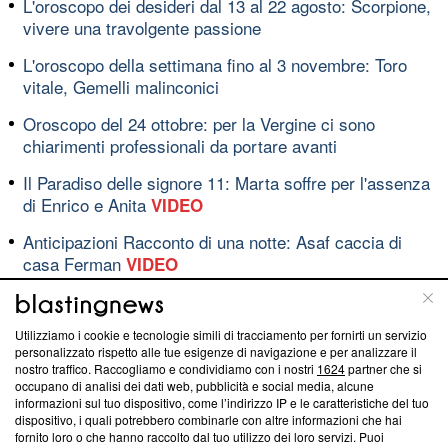
L'oroscopo dei desideri dal 13 al 22 agosto: Scorpione,
vivere una travolgente passione
L'oroscopo della settimana fino al 3 novembre: Toro
vitale, Gemelli malinconici
Oroscopo del 24 ottobre: per la Vergine ci sono
chiarimenti professionali da portare avanti
Il Paradiso delle signore 11: Marta soffre per l'assenza
di Enrico e Anita
VIDEO
Anticipazioni Racconto di una notte: Asaf caccia di
casa Ferman
VIDEO
Utilizziamo i cookie e tecnologie simili di tracciamento per fornirti un servizio
Blasting News lavora con l’Unione Europea nella lotta
personalizzato rispetto alle tue esigenze di navigazione e per analizzare il
contro le fake news
nostro traffico. Raccogliamo e condividiamo con i nostri
1624
partner che si
occupano di analisi dei dati web, pubblicità e social media, alcune
informazioni sul tuo dispositivo, come l’indirizzo IP e le caratteristiche del tuo
ABOUT
LINEA EDITORIALE
dispositivo, i quali potrebbero combinarle con altre informazioni che hai
fornito loro o che hanno raccolto dal tuo utilizzo dei loro servizi. Puoi