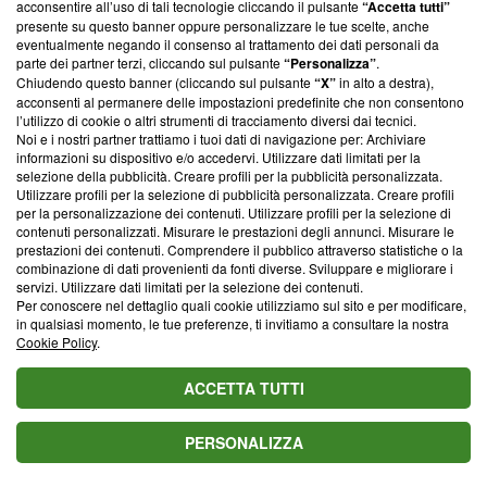
acconsentire all’uso di tali tecnologie cliccando il pulsante
“Accetta tutti”
presente su questo banner oppure personalizzare le tue scelte, anche
Questa sezione offre informazioni trasparenti su Blasting
eventualmente negando il consenso al trattamento dei dati personali da
News, sui nostri processi editoriali e su come ci impegniamo a
parte dei partner terzi, cliccando sul pulsante
“Personalizza”
.
creare news di qualità. Inoltre, afferma la nostra aderenza a
Chiudendo questo banner (cliccando sul pulsante
“X”
in alto a destra),
‘Trust Project - News with Integrity’
Blasting News non è
acconsenti al permanere delle impostazioni predefinite che non consentono
ancora membro del programma, ma ha richiesto di farne
l’utilizzo di cookie o altri strumenti di tracciamento diversi dai tecnici.
parte; Trust Project non ha ancora effettuato una verifica di
Noi e i nostri partner trattiamo i tuoi dati di navigazione per: Archiviare
conformità agli standard.
informazioni su dispositivo e/o accedervi. Utilizzare dati limitati per la
selezione della pubblicità. Creare profili per la pubblicità personalizzata.
Utilizzare profili per la selezione di pubblicità personalizzata. Creare profili
Su di noi
per la personalizzazione dei contenuti. Utilizzare profili per la selezione di
contenuti personalizzati. Misurare le prestazioni degli annunci. Misurare le
Team editoriale
prestazioni dei contenuti. Comprendere il pubblico attraverso statistiche o la
combinazione di dati provenienti da fonti diverse. Sviluppare e migliorare i
Corporate
servizi. Utilizzare dati limitati per la selezione dei contenuti.
Per conoscere nel dettaglio quali cookie utilizziamo sul sito e per modificare,
Redazione
in qualsiasi momento, le tue preferenze, ti invitiamo a consultare la nostra
Cookie Policy
.
Informativa Privacy
ACCETTA TUTTI
Cookie Policy
Blasting SA, IDI CHE-247.845.224, Via Carlo Frasca, 3 - 6900
PERSONALIZZA
Lugano (Svizzera) Tel:
+39 0690258937