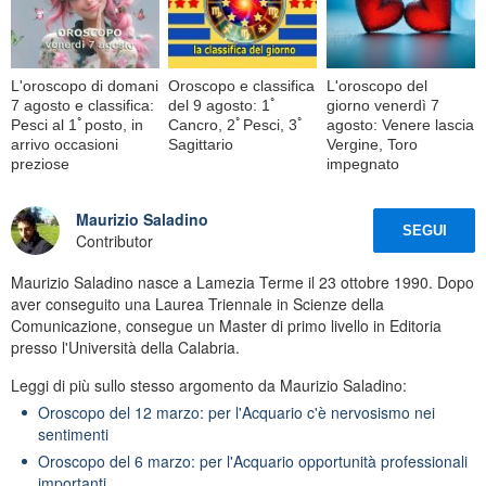
L'oroscopo di domani
Oroscopo e classifica
L'oroscopo del
7 agosto e classifica:
del 9 agosto: 1ﾟ
giorno venerdì 7
Pesci al 1ﾟposto, in
Cancro, 2ﾟPesci, 3ﾟ
agosto: Venere lascia
arrivo occasioni
Sagittario
Vergine, Toro
preziose
impegnato
Maurizio Saladino
SEGUI
Contributor
Maurizio Saladino nasce a Lamezia Terme il 23 ottobre 1990. Dopo
aver conseguito una Laurea Triennale in Scienze della
Comunicazione, consegue un Master di primo livello in Editoria
presso l'Università della Calabria.
Leggi di più sullo stesso argomento da Maurizio Saladino:
Oroscopo del 12 marzo: per l'Acquario c'è nervosismo nei
sentimenti
Oroscopo del 6 marzo: per l'Acquario opportunità professionali
importanti