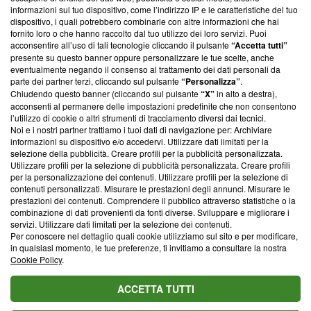
creare news di qualità. Inoltre, afferma la nostra aderenza a
informazioni sul tuo dispositivo, come l’indirizzo IP e le caratteristiche del tuo
‘Trust Project - News with Integrity’
Blasting News non è
dispositivo, i quali potrebbero combinarle con altre informazioni che hai
ancora membro del programma, ma ha richiesto di farne
fornito loro o che hanno raccolto dal tuo utilizzo dei loro servizi. Puoi
parte; Trust Project non ha ancora effettuato una verifica di
acconsentire all’uso di tali tecnologie cliccando il pulsante
“Accetta tutti”
conformità agli standard.
presente su questo banner oppure personalizzare le tue scelte, anche
eventualmente negando il consenso al trattamento dei dati personali da
parte dei partner terzi, cliccando sul pulsante
“Personalizza”
.
Su di noi
Chiudendo questo banner (cliccando sul pulsante
“X”
in alto a destra),
acconsenti al permanere delle impostazioni predefinite che non consentono
Team editoriale
l’utilizzo di cookie o altri strumenti di tracciamento diversi dai tecnici.
Noi e i nostri partner trattiamo i tuoi dati di navigazione per: Archiviare
Corporate
informazioni su dispositivo e/o accedervi. Utilizzare dati limitati per la
selezione della pubblicità. Creare profili per la pubblicità personalizzata.
Redazione
Utilizzare profili per la selezione di pubblicità personalizzata. Creare profili
per la personalizzazione dei contenuti. Utilizzare profili per la selezione di
Informativa Privacy
contenuti personalizzati. Misurare le prestazioni degli annunci. Misurare le
prestazioni dei contenuti. Comprendere il pubblico attraverso statistiche o la
Cookie Policy
combinazione di dati provenienti da fonti diverse. Sviluppare e migliorare i
servizi. Utilizzare dati limitati per la selezione dei contenuti.
Blasting SA, IDI CHE-247.845.224, Via Carlo Frasca, 3 - 6900
Per conoscere nel dettaglio quali cookie utilizziamo sul sito e per modificare,
Lugano (Svizzera) Tel:
+39 0690258937
in qualsiasi momento, le tue preferenze, ti invitiamo a consultare la nostra
Cookie Policy
.
© 2026 Blasting News
ACCETTA TUTTI