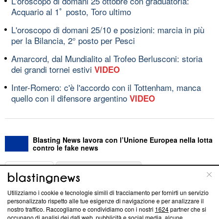
L'oroscopo di domani 25 ottobre con graduatoria:
Acquario al 1ﾟ posto, Toro ultimo
L'oroscopo di domani 25/10 e posizioni: marcia in più
per la Bilancia, 2° posto per Pesci
Amarcord, dal Mundialito al Trofeo Berlusconi: storia
dei grandi tornei estivi
VIDEO
Inter-Romero: c'è l'accordo con il Tottenham, manca
quello con il difensore argentino
VIDEO
Blasting News lavora con l’Unione Europea nella lotta
contro le fake news
ABOUT
LINEA EDITORIALE
Utilizziamo i cookie e tecnologie simili di tracciamento per fornirti un servizio
Questa sezione offre informazioni trasparenti su Blasting
personalizzato rispetto alle tue esigenze di navigazione e per analizzare il
nostro traffico. Raccogliamo e condividiamo con i nostri
1624
partner che si
News, sui nostri processi editoriali e su come ci impegniamo a
occupano di analisi dei dati web, pubblicità e social media, alcune