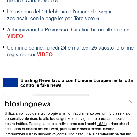
L'oroscopo del 19 febbraio e l'umore dei segni
zodiacali, con le pagelle: per Toro voto 6
Anticipazioni La Promessa: Catalina ha un altro uomo
VIDEO
Uomini e donne, lunedì 24 e martedì 25 agosto le prime
registrazioni
VIDEO
Blasting News lavora con l’Unione Europea nella lotta
contro le fake news
ABOUT
LINEA EDITORIALE
Utilizziamo i cookie e tecnologie simili di tracciamento per fornirti un servizio
Questa sezione offre informazioni trasparenti su Blasting
personalizzato rispetto alle tue esigenze di navigazione e per analizzare il
nostro traffico. Raccogliamo e condividiamo con i nostri
1624
partner che si
News, sui nostri processi editoriali e su come ci impegniamo a
occupano di analisi dei dati web, pubblicità e social media, alcune
creare news di qualità. Inoltre, afferma la nostra aderenza a
informazioni sul tuo dispositivo, come l’indirizzo IP e le caratteristiche del tuo
‘Trust Project - News with Integrity’
Blasting News non è