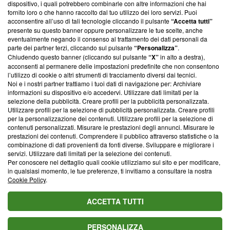
dispositivo, i quali potrebbero combinarle con altre informazioni che hai
ancora membro del programma, ma ha richiesto di farne
fornito loro o che hanno raccolto dal tuo utilizzo dei loro servizi. Puoi
parte; Trust Project non ha ancora effettuato una verifica di
acconsentire all’uso di tali tecnologie cliccando il pulsante
“Accetta tutti”
conformità agli standard.
presente su questo banner oppure personalizzare le tue scelte, anche
eventualmente negando il consenso al trattamento dei dati personali da
parte dei partner terzi, cliccando sul pulsante
“Personalizza”
.
Su di noi
Chiudendo questo banner (cliccando sul pulsante
“X”
in alto a destra),
acconsenti al permanere delle impostazioni predefinite che non consentono
Team editoriale
l’utilizzo di cookie o altri strumenti di tracciamento diversi dai tecnici.
Noi e i nostri partner trattiamo i tuoi dati di navigazione per: Archiviare
Corporate
informazioni su dispositivo e/o accedervi. Utilizzare dati limitati per la
selezione della pubblicità. Creare profili per la pubblicità personalizzata.
Redazione
Utilizzare profili per la selezione di pubblicità personalizzata. Creare profili
per la personalizzazione dei contenuti. Utilizzare profili per la selezione di
Informativa Privacy
contenuti personalizzati. Misurare le prestazioni degli annunci. Misurare le
prestazioni dei contenuti. Comprendere il pubblico attraverso statistiche o la
Cookie Policy
combinazione di dati provenienti da fonti diverse. Sviluppare e migliorare i
servizi. Utilizzare dati limitati per la selezione dei contenuti.
Blasting SA, IDI CHE-247.845.224, Via Carlo Frasca, 3 - 6900
Per conoscere nel dettaglio quali cookie utilizziamo sul sito e per modificare,
Lugano (Svizzera) Tel:
+39 0690258937
in qualsiasi momento, le tue preferenze, ti invitiamo a consultare la nostra
Cookie Policy
.
© 2026 Blasting News
ACCETTA TUTTI
PERSONALIZZA