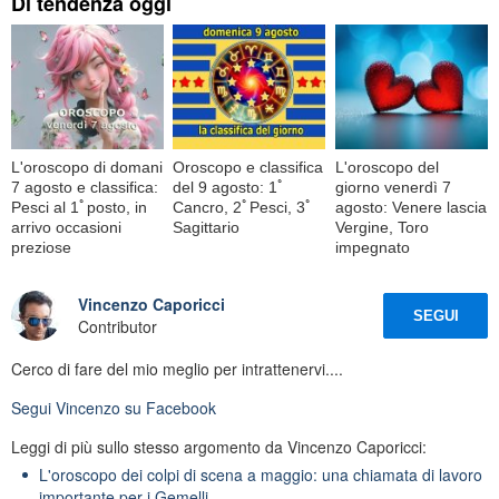
Di tendenza oggi
L'oroscopo di domani
Oroscopo e classifica
L'oroscopo del
7 agosto e classifica:
del 9 agosto: 1ﾟ
giorno venerdì 7
Pesci al 1ﾟposto, in
Cancro, 2ﾟPesci, 3ﾟ
agosto: Venere lascia
arrivo occasioni
Sagittario
Vergine, Toro
preziose
impegnato
Vincenzo Caporicci
SEGUI
Contributor
Cerco di fare del mio meglio per intrattenervi....
Segui
Vincenzo
su Facebook
Leggi di più sullo stesso argomento da Vincenzo Caporicci:
L'oroscopo dei colpi di scena a maggio: una chiamata di lavoro
importante per i Gemelli