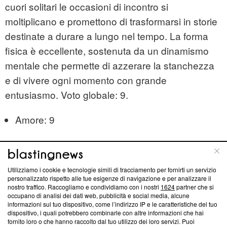
cuori solitari le occasioni di incontro si
moltiplicano e promettono di trasformarsi in storie
destinate a durare a lungo nel tempo. La forma
fisica è eccellente, sostenuta da un dinamismo
mentale che permette di azzerare la stanchezza
e di vivere ogni momento con grande
entusiasmo. Voto globale: 9.
Amore: 9
Lavoro: 9
Salute: 8.
Utilizziamo i cookie e tecnologie simili di tracciamento per fornirti un servizio
personalizzato rispetto alle tue esigenze di navigazione e per analizzare il
nostro traffico. Raccogliamo e condividiamo con i nostri
1624
partner che si
L'ingresso trionfale di Venere
1° posto
Leone.
occupano di analisi dei dati web, pubblicità e social media, alcune
informazioni sul tuo dispositivo, come l’indirizzo IP e le caratteristiche del tuo
nel segno il tredici giugno accende i riflettori sulla
dispositivo, i quali potrebbero combinarle con altre informazioni che hai
fornito loro o che hanno raccolto dal tuo utilizzo dei loro servizi. Puoi
vita affettiva e regala un fascino travolgente