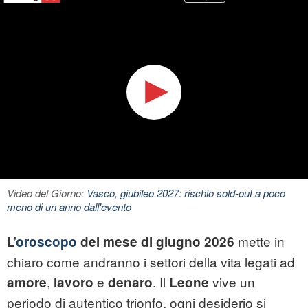
Video del Giorno:
Vasco, giubileo 2027: rischio sold-out a poco
meno di un anno dall'evento
mette in
L’
oroscopo
del mese di giugno 2026
chiaro come andranno i settori della vita legati ad
,
e
. Il
vive un
amore
lavoro
denaro
Leone
periodo di autentico trionfo, ogni desiderio si