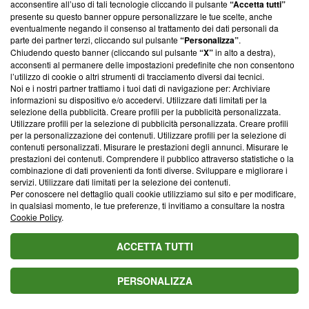
acconsentire all’uso di tali tecnologie cliccando il pulsante
“Accetta tutti”
capace di fare breccia nel cuore della persona
presente su questo banner oppure personalizzare le tue scelte, anche
eventualmente negando il consenso al trattamento dei dati personali da
desiderata con estrema facilità.
parte dei partner terzi, cliccando sul pulsante
“Personalizza”
.
Chiudendo questo banner (cliccando sul pulsante
“X”
in alto a destra),
acconsenti al permanere delle impostazioni predefinite che non consentono
l’utilizzo di cookie o altri strumenti di tracciamento diversi dai tecnici.
Noi e i nostri partner trattiamo i tuoi dati di navigazione per: Archiviare
informazioni su dispositivo e/o accedervi. Utilizzare dati limitati per la
selezione della pubblicità. Creare profili per la pubblicità personalizzata.
Utilizzare profili per la selezione di pubblicità personalizzata. Creare profili
per la personalizzazione dei contenuti. Utilizzare profili per la selezione di
contenuti personalizzati. Misurare le prestazioni degli annunci. Misurare le
prestazioni dei contenuti. Comprendere il pubblico attraverso statistiche o la
combinazione di dati provenienti da fonti diverse. Sviluppare e migliorare i
servizi. Utilizzare dati limitati per la selezione dei contenuti.
Per conoscere nel dettaglio quali cookie utilizziamo sul sito e per modificare,
in qualsiasi momento, le tue preferenze, ti invitiamo a consultare la nostra
Cookie Policy
.
ACCETTA TUTTI
PERSONALIZZA