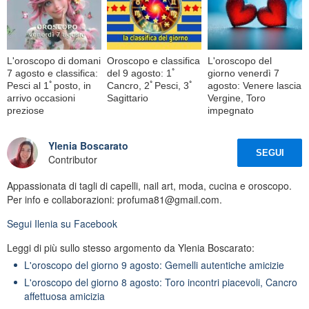
L'oroscopo di domani
Oroscopo e classifica
L'oroscopo del
7 agosto e classifica:
del 9 agosto: 1ﾟ
giorno venerdì 7
Pesci al 1ﾟposto, in
Cancro, 2ﾟPesci, 3ﾟ
agosto: Venere lascia
arrivo occasioni
Sagittario
Vergine, Toro
preziose
impegnato
Ylenia Boscarato
SEGUI
Contributor
Appassionata di tagli di capelli, nail art, moda, cucina e oroscopo.
Per info e collaborazioni: profuma81@gmail.com.
Segui
Ilenia
su Facebook
Leggi di più sullo stesso argomento da Ylenia Boscarato:
L'oroscopo del giorno 9 agosto: Gemelli autentiche amicizie
L'oroscopo del giorno 8 agosto: Toro incontri piacevoli, Cancro
affettuosa amicizia