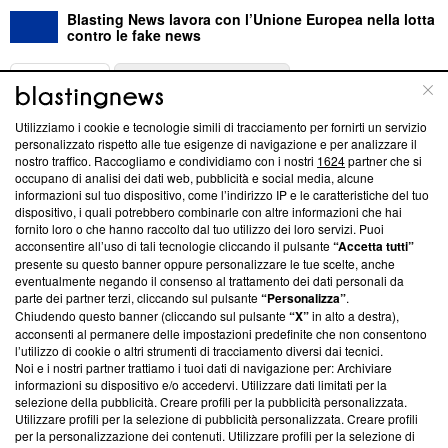
Blasting News lavora con l’Unione Europea nella lotta
contro le fake news
ABOUT
LINEA EDITORIALE
Utilizziamo i cookie e tecnologie simili di tracciamento per fornirti un servizio
Questa sezione offre informazioni trasparenti su Blasting
personalizzato rispetto alle tue esigenze di navigazione e per analizzare il
nostro traffico. Raccogliamo e condividiamo con i nostri
1624
partner che si
News, sui nostri processi editoriali e su come ci impegniamo a
occupano di analisi dei dati web, pubblicità e social media, alcune
creare news di qualità. Inoltre, afferma la nostra aderenza a
informazioni sul tuo dispositivo, come l’indirizzo IP e le caratteristiche del tuo
‘Trust Project - News with Integrity’
Blasting News non è
dispositivo, i quali potrebbero combinarle con altre informazioni che hai
ancora membro del programma, ma ha richiesto di farne
fornito loro o che hanno raccolto dal tuo utilizzo dei loro servizi. Puoi
parte; Trust Project non ha ancora effettuato una verifica di
acconsentire all’uso di tali tecnologie cliccando il pulsante
“Accetta tutti”
conformità agli standard.
presente su questo banner oppure personalizzare le tue scelte, anche
eventualmente negando il consenso al trattamento dei dati personali da
parte dei partner terzi, cliccando sul pulsante
“Personalizza”
.
Su di noi
Chiudendo questo banner (cliccando sul pulsante
“X”
in alto a destra),
acconsenti al permanere delle impostazioni predefinite che non consentono
Team editoriale
l’utilizzo di cookie o altri strumenti di tracciamento diversi dai tecnici.
Noi e i nostri partner trattiamo i tuoi dati di navigazione per: Archiviare
Corporate
informazioni su dispositivo e/o accedervi. Utilizzare dati limitati per la
selezione della pubblicità. Creare profili per la pubblicità personalizzata.
Redazione
Utilizzare profili per la selezione di pubblicità personalizzata. Creare profili
per la personalizzazione dei contenuti. Utilizzare profili per la selezione di
Informativa Privacy