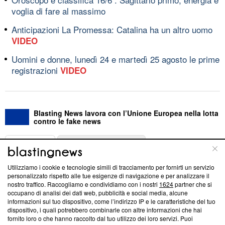
voglia di fare al massimo
Anticipazioni La Promessa: Catalina ha un altro uomo
VIDEO
Uomini e donne, lunedì 24 e martedì 25 agosto le prime
registrazioni
VIDEO
Blasting News lavora con l’Unione Europea nella lotta
contro le fake news
ABOUT
LINEA EDITORIALE
Utilizziamo i cookie e tecnologie simili di tracciamento per fornirti un servizio
Questa sezione offre informazioni trasparenti su Blasting
personalizzato rispetto alle tue esigenze di navigazione e per analizzare il
nostro traffico. Raccogliamo e condividiamo con i nostri
1624
partner che si
News, sui nostri processi editoriali e su come ci impegniamo a
occupano di analisi dei dati web, pubblicità e social media, alcune
creare news di qualità. Inoltre, afferma la nostra aderenza a
informazioni sul tuo dispositivo, come l’indirizzo IP e le caratteristiche del tuo
‘Trust Project - News with Integrity’
Blasting News non è
dispositivo, i quali potrebbero combinarle con altre informazioni che hai
ancora membro del programma, ma ha richiesto di farne
fornito loro o che hanno raccolto dal tuo utilizzo dei loro servizi. Puoi