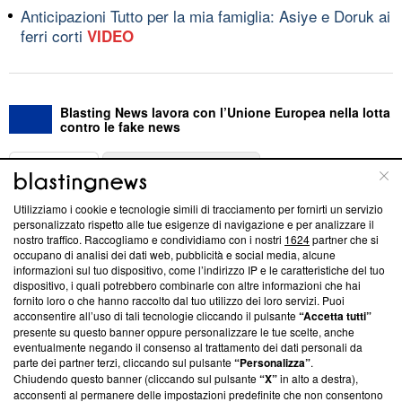
Anticipazioni Tutto per la mia famiglia: Asiye e Doruk ai
ferri corti
VIDEO
Blasting News lavora con l’Unione Europea nella lotta
contro le fake news
ABOUT
LINEA EDITORIALE
Utilizziamo i cookie e tecnologie simili di tracciamento per fornirti un servizio
Questa sezione offre informazioni trasparenti su Blasting
personalizzato rispetto alle tue esigenze di navigazione e per analizzare il
nostro traffico. Raccogliamo e condividiamo con i nostri
1624
partner che si
News, sui nostri processi editoriali e su come ci impegniamo a
occupano di analisi dei dati web, pubblicità e social media, alcune
creare news di qualità. Inoltre, afferma la nostra aderenza a
informazioni sul tuo dispositivo, come l’indirizzo IP e le caratteristiche del tuo
‘Trust Project - News with Integrity’
Blasting News non è
dispositivo, i quali potrebbero combinarle con altre informazioni che hai
ancora membro del programma, ma ha richiesto di farne
fornito loro o che hanno raccolto dal tuo utilizzo dei loro servizi. Puoi
parte; Trust Project non ha ancora effettuato una verifica di
acconsentire all’uso di tali tecnologie cliccando il pulsante
“Accetta tutti”
conformità agli standard.
presente su questo banner oppure personalizzare le tue scelte, anche
eventualmente negando il consenso al trattamento dei dati personali da
parte dei partner terzi, cliccando sul pulsante
“Personalizza”
.
Su di noi
Chiudendo questo banner (cliccando sul pulsante
“X”
in alto a destra),
acconsenti al permanere delle impostazioni predefinite che non consentono
Team editoriale