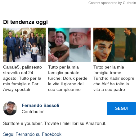
Content sponsored by Outbrain
Di tendenza oggi
Canale5, palinsesto
Tutto per la mia
Tutto per la mia
stravolto dal 24
famiglia puntate
famiglia trame
agosto: Tutto per la
turche: Doruk perde
Turche: Kadir scopre
mia famiglia e Far
la vita il giorno del
che Akif ha tolto la
Away spostati
suo compleanno
vita a suo padre
Fernando Bassoli
SEGUI
Contributor
Scrittore e youtuber. Trovate i miei libri su Amazon.it.
Segui
Fernando
su Facebook