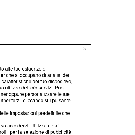
tto alle tue esigenze di
er che si occupano di analisi dei
caratteristiche del tuo dispositivo,
 utilizzo dei loro servizi. Puoi
ner oppure personalizzare le tue
tner terzi, cliccando sul pulsante
delle impostazioni predefinite che
e/o accedervi. Utilizzare dati
rofili per la selezione di pubblicità