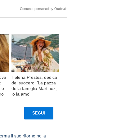
Content sponsored by Outbrain
ova
Helena Prestes, dedica
:
del suocero: 'La pazza
 è
della famiglia Martinez,
ro'
io la amo'
SEGUI
rma il suo ritorno nella