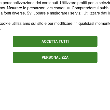
la personalizzazione dei contenuti. Utilizzare profili per la selez
famoso viaggio che
ci. Misurare le prestazioni dei contenuti. Comprendere il pubblic
amma regala alle neo
fonti diverse. Sviluppare e migliorare i servizi. Utilizzare dati l
iziato.
ookie utilizziamo sul sito e per modificare, in qualsiasi momento,
.
ACCETTA TUTTI
PERSONALIZZA