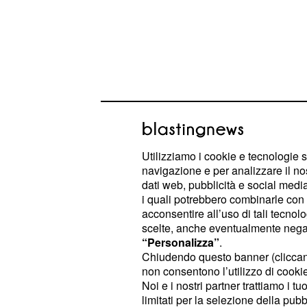
Come tutti già ben sappiamo, grazie 
trapelate in simultanea al lieto even
sì alla sua Teresa e i due ora fanno
Utilizziamo i cookie e tecnologie s
saranno in questo momento? Ve lo d
navigazione e per analizzare il no
dati web, pubblicità e social media,
i quali potrebbero combinarle con a
Anche in questa stagione Uomini e 
acconsentire all’uso di tali tecnol
le prime due storie d'amore, ovvero q
scelte, anche eventualmente negand
Il Segreto Jonas Berami e la sua co
“Personalizza”
.
Chiudendo questo banner (clicca
quella nata tra Teresa Cilia, ex fia
non consentono l’utilizzo di cookie 
Salvatore di Carlo. La messa in ond
Noi e i nostri partner trattiamo i t
e Salvatore andrà in onda domani, a
limitati per la selezione della pubb