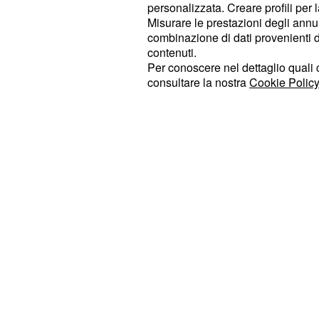
personalizzata. Creare profili per 
ma possiamo già anticiparvi che il 
Misurare le prestazioni degli annun
solitamente la redazione del progr
combinazione di dati provenienti da 
coppie subito dopo la scelta è già in
contenuti.
Per conoscere nel dettaglio quali c
consultare la nostra
Cookie Policy