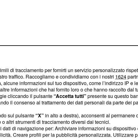
alle anticipazioni
to, Salvatore ha risposto
 coppia fissa; ma dove
imili di tracciamento per fornirti un servizio personalizzato rispe
iciamo noi: in viaggio!
stro traffico. Raccogliamo e condividiamo con i nostri
1624
partn
 alcune informazioni sul tuo dispositivo, come l’indirizzo IP e le 
ltre informazioni che hai fornito loro o che hanno raccolto dal tuo
Donne ci ha già regalato
ogie cliccando il pulsante
“Accetta tutti”
presente su questo ban
uella nata tra l'attore di
o il consenso al trattamento dei dati personali da parte dei par
rteggiatrice Rama Lila e
ndo sul pulsante
“X”
in alto a destra), acconsenti al permanere 
mma di
Tommaso Scala
e
o altri strumenti di tracciamento diversi dai tecnici.
a della scelta di Teresa
uoi dati di navigazione per: Archiviare informazioni su dispositivo 
lle 14:45 su Canale 5,
licità. Creare profili per la pubblicità personalizzata. Utilizzare p