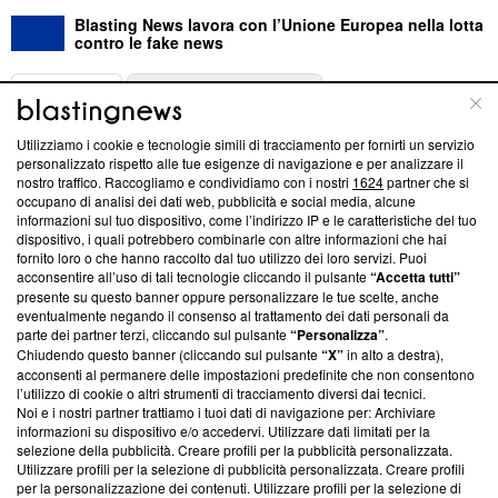
Blasting News lavora con l’Unione Europea nella lotta
contro le fake news
ABOUT
LINEA EDITORIALE
Utilizziamo i cookie e tecnologie simili di tracciamento per fornirti un servizio
Questa sezione offre informazioni trasparenti su Blasting
personalizzato rispetto alle tue esigenze di navigazione e per analizzare il
nostro traffico. Raccogliamo e condividiamo con i nostri
1624
partner che si
News, sui nostri processi editoriali e su come ci impegniamo a
occupano di analisi dei dati web, pubblicità e social media, alcune
creare news di qualità. Inoltre, afferma la nostra aderenza a
informazioni sul tuo dispositivo, come l’indirizzo IP e le caratteristiche del tuo
‘Trust Project - News with Integrity’
Blasting News non è
dispositivo, i quali potrebbero combinarle con altre informazioni che hai
ancora membro del programma, ma ha richiesto di farne
fornito loro o che hanno raccolto dal tuo utilizzo dei loro servizi. Puoi
parte; Trust Project non ha ancora effettuato una verifica di
acconsentire all’uso di tali tecnologie cliccando il pulsante
“Accetta tutti”
conformità agli standard.
presente su questo banner oppure personalizzare le tue scelte, anche
eventualmente negando il consenso al trattamento dei dati personali da
parte dei partner terzi, cliccando sul pulsante
“Personalizza”
.
Su di noi
Chiudendo questo banner (cliccando sul pulsante
“X”
in alto a destra),
acconsenti al permanere delle impostazioni predefinite che non consentono
Team editoriale
l’utilizzo di cookie o altri strumenti di tracciamento diversi dai tecnici.
Noi e i nostri partner trattiamo i tuoi dati di navigazione per: Archiviare
Corporate
informazioni su dispositivo e/o accedervi. Utilizzare dati limitati per la
selezione della pubblicità. Creare profili per la pubblicità personalizzata.
Redazione
Utilizzare profili per la selezione di pubblicità personalizzata. Creare profili
per la personalizzazione dei contenuti. Utilizzare profili per la selezione di
Informativa Privacy