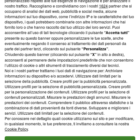
Questa sezione offre informazioni trasparenti su Blasting
personalizzato rispetto alle tue esigenze di navigazione e per analizzare il
nostro traffico. Raccogliamo e condividiamo con i nostri
1624
partner che si
News, sui nostri processi editoriali e su come ci impegniamo a
occupano di analisi dei dati web, pubblicità e social media, alcune
creare news di qualità. Inoltre, afferma la nostra aderenza a
informazioni sul tuo dispositivo, come l’indirizzo IP e le caratteristiche del tuo
‘Trust Project - News with Integrity’
Blasting News non è
dispositivo, i quali potrebbero combinarle con altre informazioni che hai
ancora membro del programma, ma ha richiesto di farne
fornito loro o che hanno raccolto dal tuo utilizzo dei loro servizi. Puoi
parte; Trust Project non ha ancora effettuato una verifica di
acconsentire all’uso di tali tecnologie cliccando il pulsante
“Accetta tutti”
conformità agli standard.
presente su questo banner oppure personalizzare le tue scelte, anche
eventualmente negando il consenso al trattamento dei dati personali da
parte dei partner terzi, cliccando sul pulsante
“Personalizza”
.
Su di noi
Chiudendo questo banner (cliccando sul pulsante
“X”
in alto a destra),
acconsenti al permanere delle impostazioni predefinite che non consentono
Team editoriale
l’utilizzo di cookie o altri strumenti di tracciamento diversi dai tecnici.
Noi e i nostri partner trattiamo i tuoi dati di navigazione per: Archiviare
Corporate
informazioni su dispositivo e/o accedervi. Utilizzare dati limitati per la
selezione della pubblicità. Creare profili per la pubblicità personalizzata.
Redazione
Utilizzare profili per la selezione di pubblicità personalizzata. Creare profili
per la personalizzazione dei contenuti. Utilizzare profili per la selezione di
Informativa Privacy
contenuti personalizzati. Misurare le prestazioni degli annunci. Misurare le
prestazioni dei contenuti. Comprendere il pubblico attraverso statistiche o la
Cookie Policy
combinazione di dati provenienti da fonti diverse. Sviluppare e migliorare i
servizi. Utilizzare dati limitati per la selezione dei contenuti.
Blasting SA, IDI CHE-247.845.224, Via Carlo Frasca, 3 - 6900
Per conoscere nel dettaglio quali cookie utilizziamo sul sito e per modificare,
Lugano (Svizzera) Tel:
+39 0690258937
in qualsiasi momento, le tue preferenze, ti invitiamo a consultare la nostra
Cookie Policy
.
© 2026 Blasting News