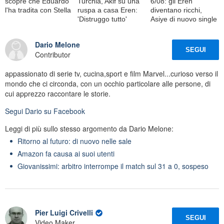
scopre che Eduardo
Turchia, Akif su una
6/08: gli Eren
l'ha tradita con Stella
ruspa a casa Eren:
diventano ricchi,
'Distruggo tutto'
Asiye di nuovo single
Dario Melone
SEGUI
Contributor
appassionato di serie tv, cucina,sport e film Marvel...curioso verso il
mondo che ci circonda, con un occhio particolare alle persone, di
cui apprezzo raccontare le storie.
Segui
Dario
su Facebook
Leggi di più sullo stesso argomento da Dario Melone:
Ritorno al futuro: di nuovo nelle sale
Amazon fa causa ai suoi utenti
Giovanissimi: arbitro interrompe il match sul 31 a 0, sospeso
Pier Luigi Crivelli
SEGUI
Video Maker