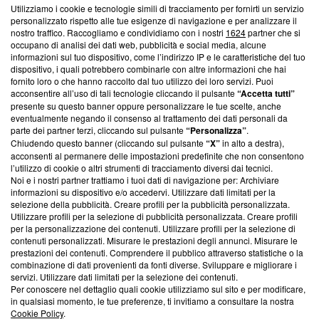
Utilizziamo i cookie e tecnologie simili di tracciamento per fornirti un servizio
Questa sezione offre informazioni trasparenti su Blasting
personalizzato rispetto alle tue esigenze di navigazione e per analizzare il
nostro traffico. Raccogliamo e condividiamo con i nostri
1624
partner che si
News, sui nostri processi editoriali e su come ci impegniamo a
occupano di analisi dei dati web, pubblicità e social media, alcune
creare news di qualità. Inoltre, afferma la nostra aderenza a
informazioni sul tuo dispositivo, come l’indirizzo IP e le caratteristiche del tuo
‘Trust Project - News with Integrity’
Blasting News non è
dispositivo, i quali potrebbero combinarle con altre informazioni che hai
ancora membro del programma, ma ha richiesto di farne
fornito loro o che hanno raccolto dal tuo utilizzo dei loro servizi. Puoi
parte; Trust Project non ha ancora effettuato una verifica di
acconsentire all’uso di tali tecnologie cliccando il pulsante
“Accetta tutti”
conformità agli standard.
presente su questo banner oppure personalizzare le tue scelte, anche
eventualmente negando il consenso al trattamento dei dati personali da
parte dei partner terzi, cliccando sul pulsante
“Personalizza”
.
Su di noi
Chiudendo questo banner (cliccando sul pulsante
“X”
in alto a destra),
acconsenti al permanere delle impostazioni predefinite che non consentono
Team editoriale
l’utilizzo di cookie o altri strumenti di tracciamento diversi dai tecnici.
Noi e i nostri partner trattiamo i tuoi dati di navigazione per: Archiviare
Corporate
informazioni su dispositivo e/o accedervi. Utilizzare dati limitati per la
selezione della pubblicità. Creare profili per la pubblicità personalizzata.
Redazione
Utilizzare profili per la selezione di pubblicità personalizzata. Creare profili
per la personalizzazione dei contenuti. Utilizzare profili per la selezione di
Informativa Privacy
contenuti personalizzati. Misurare le prestazioni degli annunci. Misurare le
prestazioni dei contenuti. Comprendere il pubblico attraverso statistiche o la
Cookie Policy
combinazione di dati provenienti da fonti diverse. Sviluppare e migliorare i
servizi. Utilizzare dati limitati per la selezione dei contenuti.
Blasting SA, IDI CHE-247.845.224, Via Carlo Frasca, 3 - 6900
Per conoscere nel dettaglio quali cookie utilizziamo sul sito e per modificare,
Lugano (Svizzera) Tel:
+39 0690258937
in qualsiasi momento, le tue preferenze, ti invitiamo a consultare la nostra
Cookie Policy
.